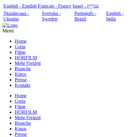
English - English
Français - France
עִבְרִית - Israel
Українська -
Svenska -
Português -
English -
Ukraine
Sweden
Brazil
India
Menü
Home
Greta
Filme
HÖRFILM
Mehr Freizeit
Branche
Kinos
Presse
Kontakt
Home
Greta
Filme
HÖRFILM
Mehr Freizeit
Branche
Kinos
Presse