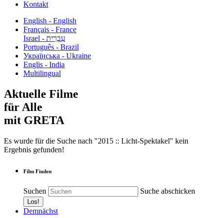
Kontakt
English - English
Français - France
עִבְרִית - Israel
Português - Brazil
Українська - Ukraine
Englis - India
Multilingual
Aktuelle Filme
für Alle
mit GRETA
Es wurde für die Suche nach "2015 :: Licht-Spektakel" kein
Ergebnis gefunden!
Film Finden
Suchen
Suche abschicken
Demnächst