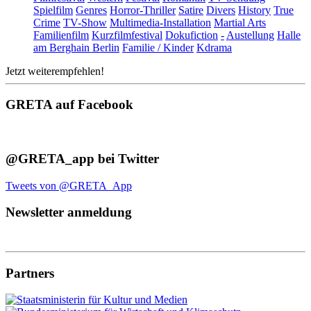
Spielfilm
Genres
Horror-Thriller
Satire
Divers
History
True
Crime
TV-Show
Multimedia-Installation
Martial Arts
Familienfilm
Kurzfilmfestival
Dokufiction
-
Austellung
Halle
am Berghain Berlin
Familie / Kinder
Kdrama
Jetzt weiterempfehlen!
GRETA auf Facebook
@GRETA_app bei Twitter
Tweets von @GRETA_App
Newsletter anmeldung
Partners