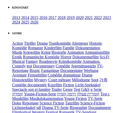
KINOSTART
2013
2014
2015
2016
2017
2018
2019
2020
2021
2022
2023
2024
2025
2026
GENRE
Action
Thriller
Drama
Tragikomödie
Abenteuer
Historie
Komödie
Romanze
Kinderfilm
Familie
Dokumentation
Musik
Kriegsfilm
Krimi
Biografie
Animation
Animationsfilm
Erotik
Romantische Komödie
Horror
Dokumentarfilm
Sci-Fi
Musical
Fantasy
Roadmovie
Krimikomödie
Animation.
Comedy
test
Documentary
Comédie
Jugendmagazin
TV-
Reportage
Biopic
Fantastique
Documentaire
Werbung
Aventure
Fernsehfilm
Comédie dramatique
Drame
Historienfilm
Mystery
Court métrage
Mélodrame
Spot
가족
Comédie documentée
Kurzfilm
Fiction
Licht-Spektakel
Spectacle son et lumière
Trailer
Genre
Test
G&S
g
Serie
קומדיה
Young-Fiction-Serie
דרמה קומית
קומדיית פעולה
Test c
Musikfilm
Musikdokumentation
Young Fiction
TV-Serie
Doku
Reportage
Science Fiction
Tanzfilm
Science-Fiction
Lichtspektakel
sdf
Drama TV-Serie
Biographie
Docutainment
Filmfestival
Western
Festival
Romantik
TV-Sendung