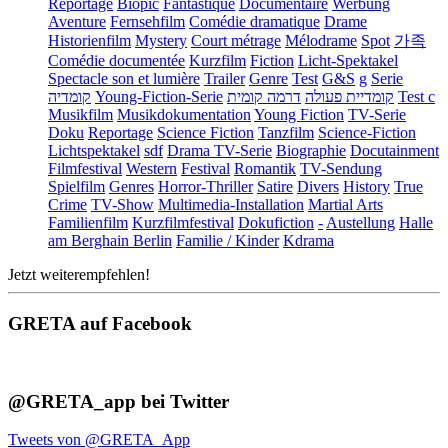
Reportage
Biopic
Fantastique
Documentaire
Werbung
Aventure
Fernsehfilm
Comédie dramatique
Drame
Historienfilm
Mystery
Court métrage
Mélodrame
Spot
가족
Comédie documentée
Kurzfilm
Fiction
Licht-Spektakel
Spectacle son et lumière
Trailer
Genre
Test
G&S
g
Serie
קומדיה
Young-Fiction-Serie
דרמה קומית
קומדיית פעולה
Test c
Musikfilm
Musikdokumentation
Young Fiction
TV-Serie
Doku
Reportage
Science Fiction
Tanzfilm
Science-Fiction
Lichtspektakel
sdf
Drama TV-Serie
Biographie
Docutainment
Filmfestival
Western
Festival
Romantik
TV-Sendung
Spielfilm
Genres
Horror-Thriller
Satire
Divers
History
True
Crime
TV-Show
Multimedia-Installation
Martial Arts
Familienfilm
Kurzfilmfestival
Dokufiction
-
Austellung
Halle
am Berghain Berlin
Familie / Kinder
Kdrama
Jetzt weiterempfehlen!
GRETA auf Facebook
@GRETA_app bei Twitter
Tweets von @GRETA_App