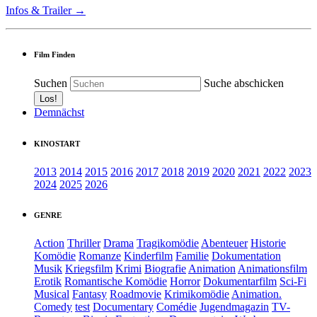
Infos & Trailer →
Film Finden
Suchen
Suche abschicken
Demnächst
KINOSTART
2013
2014
2015
2016
2017
2018
2019
2020
2021
2022
2023
2024
2025
2026
GENRE
Action
Thriller
Drama
Tragikomödie
Abenteuer
Historie
Komödie
Romanze
Kinderfilm
Familie
Dokumentation
Musik
Kriegsfilm
Krimi
Biografie
Animation
Animationsfilm
Erotik
Romantische Komödie
Horror
Dokumentarfilm
Sci-Fi
Musical
Fantasy
Roadmovie
Krimikomödie
Animation.
Comedy
test
Documentary
Comédie
Jugendmagazin
TV-