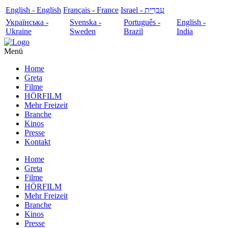
English - English
Français - France
עִבְרִית - Israel
Українська -
Svenska -
Português -
English -
Ukraine
Sweden
Brazil
India
Menü
Home
Greta
Filme
HÖRFILM
Mehr Freizeit
Branche
Kinos
Presse
Kontakt
Home
Greta
Filme
HÖRFILM
Mehr Freizeit
Branche
Kinos
Presse