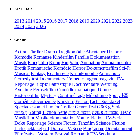
KINOSTART
2013
2014
2015
2016
2017
2018
2019
2020
2021
2022
2023
2024
2025
2026
GENRE
Action
Thriller
Drama
Tragikomödie
Abenteuer
Historie
Komödie
Romanze
Kinderfilm
Familie
Dokumentation
Musik
Kriegsfilm
Krimi
Biografie
Animation
Animationsfilm
Erotik
Romantische Komödie
Horror
Dokumentarfilm
Sci-Fi
Musical
Fantasy
Roadmovie
Krimikomödie
Animation.
Comedy
test
Documentary
Comédie
Jugendmagazin
TV-
Reportage
Biopic
Fantastique
Documentaire
Werbung
Aventure
Fernsehfilm
Comédie dramatique
Drame
Historienfilm
Mystery
Court métrage
Mélodrame
Spot
가족
Comédie documentée
Kurzfilm
Fiction
Licht-Spektakel
Spectacle son et lumière
Trailer
Genre
Test
G&S
g
Serie
קומדיה
Young-Fiction-Serie
דרמה קומית
קומדיית פעולה
Test c
Musikfilm
Musikdokumentation
Young Fiction
TV-Serie
Doku
Reportage
Science Fiction
Tanzfilm
Science-Fiction
Lichtspektakel
sdf
Drama TV-Serie
Biographie
Docutainment
Filmfestival
Western
Festival
Romantik
TV-Sendung