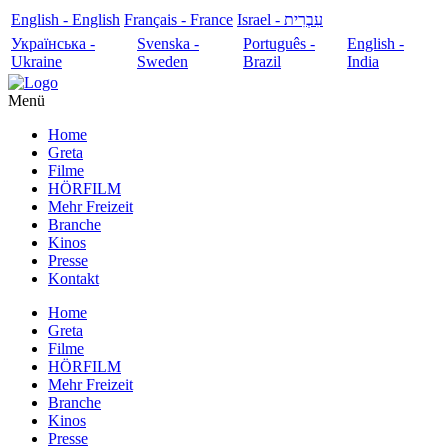
English - English
Français - France
עִבְרִית - Israel
Українська -
Svenska -
Português -
English -
Ukraine
Sweden
Brazil
India
Menü
Home
Greta
Filme
HÖRFILM
Mehr Freizeit
Branche
Kinos
Presse
Kontakt
Home
Greta
Filme
HÖRFILM
Mehr Freizeit
Branche
Kinos
Presse