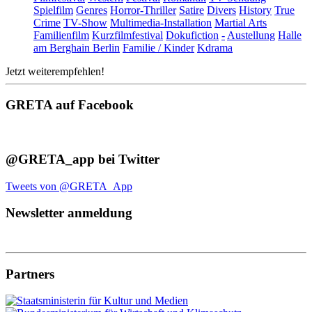
Spielfilm
Genres
Horror-Thriller
Satire
Divers
History
True
Crime
TV-Show
Multimedia-Installation
Martial Arts
Familienfilm
Kurzfilmfestival
Dokufiction
-
Austellung
Halle
am Berghain Berlin
Familie / Kinder
Kdrama
Jetzt weiterempfehlen!
GRETA auf Facebook
@GRETA_app bei Twitter
Tweets von @GRETA_App
Newsletter anmeldung
Partners