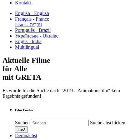
Kontakt
English - English
Français - France
עִבְרִית - Israel
Português - Brazil
Українська - Ukraine
Englis - India
Multilingual
Aktuelle Filme
für Alle
mit GRETA
Es wurde für die Suche nach "2019 :: Animationsfilm" kein
Ergebnis gefunden!
Film Finden
Suchen
Suche abschicken
Demnächst