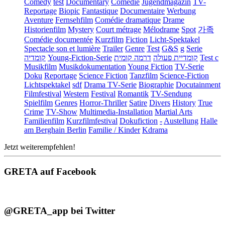
Comedy
test
Documentary
Comédie
Jugendmagazin
TV-
Reportage
Biopic
Fantastique
Documentaire
Werbung
Aventure
Fernsehfilm
Comédie dramatique
Drame
Historienfilm
Mystery
Court métrage
Mélodrame
Spot
가족
Comédie documentée
Kurzfilm
Fiction
Licht-Spektakel
Spectacle son et lumière
Trailer
Genre
Test
G&S
g
Serie
קומדיה
Young-Fiction-Serie
דרמה קומית
קומדיית פעולה
Test c
Musikfilm
Musikdokumentation
Young Fiction
TV-Serie
Doku
Reportage
Science Fiction
Tanzfilm
Science-Fiction
Lichtspektakel
sdf
Drama TV-Serie
Biographie
Docutainment
Filmfestival
Western
Festival
Romantik
TV-Sendung
Spielfilm
Genres
Horror-Thriller
Satire
Divers
History
True
Crime
TV-Show
Multimedia-Installation
Martial Arts
Familienfilm
Kurzfilmfestival
Dokufiction
-
Austellung
Halle
am Berghain Berlin
Familie / Kinder
Kdrama
Jetzt weiterempfehlen!
GRETA auf Facebook
@GRETA_app bei Twitter