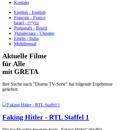
Kontakt
English - English
Français - France
עִבְרִית - Israel
Português - Brazil
Українська - Ukraine
Englis - India
Multilingual
Aktuelle Filme
für Alle
mit GRETA
Ihre Suche nach "Drama TV-Serie" hat folgende Ergebnisse
geliefert:
Faking Hitler - RTL Staffel 1
Die hochkarätig besetzte Serie „Faking Hitler“ (Staffel...