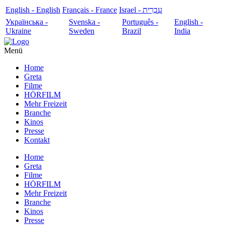
English - English
Français - France
עִבְרִית - Israel
Українська -
Svenska -
Português -
English -
Ukraine
Sweden
Brazil
India
Menü
Home
Greta
Filme
HÖRFILM
Mehr Freizeit
Branche
Kinos
Presse
Kontakt
Home
Greta
Filme
HÖRFILM
Mehr Freizeit
Branche
Kinos
Presse