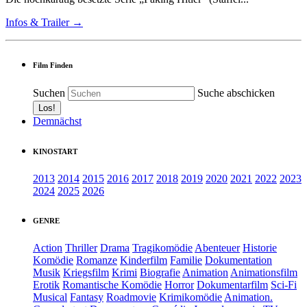
Infos & Trailer →
Film Finden
Suchen
Suche abschicken
Demnächst
KINOSTART
2013
2014
2015
2016
2017
2018
2019
2020
2021
2022
2023
2024
2025
2026
GENRE
Action
Thriller
Drama
Tragikomödie
Abenteuer
Historie
Komödie
Romanze
Kinderfilm
Familie
Dokumentation
Musik
Kriegsfilm
Krimi
Biografie
Animation
Animationsfilm
Erotik
Romantische Komödie
Horror
Dokumentarfilm
Sci-Fi
Musical
Fantasy
Roadmovie
Krimikomödie
Animation.