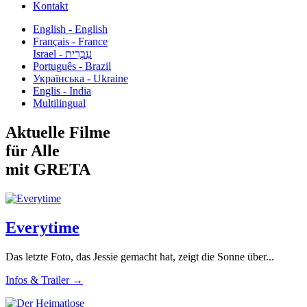
Kontakt
English - English
Français - France
עִבְרִית - Israel
Português - Brazil
Українська - Ukraine
Englis - India
Multilingual
Aktuelle Filme
für Alle
mit GRETA
Everytime
Das letzte Foto, das Jessie gemacht hat, zeigt die Sonne über...
Infos & Trailer →