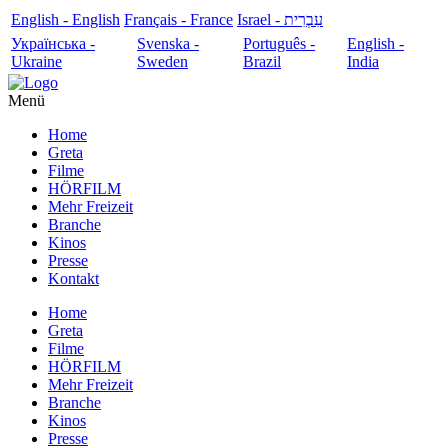
English - English
Français - France
עִבְרִית - Israel
Українська -
Svenska -
Português -
English -
Ukraine
Sweden
Brazil
India
Menü
Home
Greta
Filme
HÖRFILM
Mehr Freizeit
Branche
Kinos
Presse
Kontakt
Home
Greta
Filme
HÖRFILM
Mehr Freizeit
Branche
Kinos
Presse