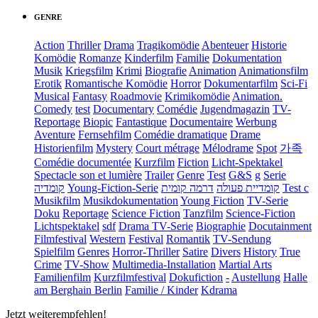
GENRE
Action
Thriller
Drama
Tragikomödie
Abenteuer
Historie
Komödie
Romanze
Kinderfilm
Familie
Dokumentation
Musik
Kriegsfilm
Krimi
Biografie
Animation
Animationsfilm
Erotik
Romantische Komödie
Horror
Dokumentarfilm
Sci-Fi
Musical
Fantasy
Roadmovie
Krimikomödie
Animation.
Comedy
test
Documentary
Comédie
Jugendmagazin
TV-
Reportage
Biopic
Fantastique
Documentaire
Werbung
Aventure
Fernsehfilm
Comédie dramatique
Drame
Historienfilm
Mystery
Court métrage
Mélodrame
Spot
가족
Comédie documentée
Kurzfilm
Fiction
Licht-Spektakel
Spectacle son et lumière
Trailer
Genre
Test
G&S
g
Serie
קומדיה
Young-Fiction-Serie
דרמה קומית
קומדיית פעולה
Test c
Musikfilm
Musikdokumentation
Young Fiction
TV-Serie
Doku
Reportage
Science Fiction
Tanzfilm
Science-Fiction
Lichtspektakel
sdf
Drama TV-Serie
Biographie
Docutainment
Filmfestival
Western
Festival
Romantik
TV-Sendung
Spielfilm
Genres
Horror-Thriller
Satire
Divers
History
True
Crime
TV-Show
Multimedia-Installation
Martial Arts
Familienfilm
Kurzfilmfestival
Dokufiction
-
Austellung
Halle
am Berghain Berlin
Familie / Kinder
Kdrama
Jetzt weiterempfehlen!