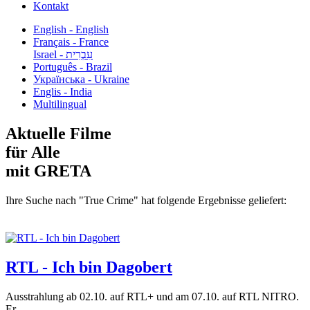
Kontakt
English - English
Français - France
עִבְרִית - Israel
Português - Brazil
Українська - Ukraine
Englis - India
Multilingual
Aktuelle Filme
für Alle
mit GRETA
Ihre Suche nach "True Crime" hat folgende Ergebnisse geliefert:
RTL - Ich bin Dagobert
Ausstrahlung ab 02.10. auf RTL+ und am 07.10. auf RTL NITRO.
Er...