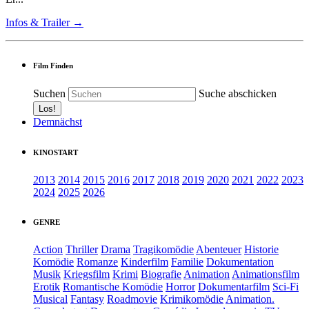
Infos & Trailer →
Film Finden
Suchen
Suche abschicken
Demnächst
KINOSTART
2013
2014
2015
2016
2017
2018
2019
2020
2021
2022
2023
2024
2025
2026
GENRE
Action
Thriller
Drama
Tragikomödie
Abenteuer
Historie
Komödie
Romanze
Kinderfilm
Familie
Dokumentation
Musik
Kriegsfilm
Krimi
Biografie
Animation
Animationsfilm
Erotik
Romantische Komödie
Horror
Dokumentarfilm
Sci-Fi
Musical
Fantasy
Roadmovie
Krimikomödie
Animation.