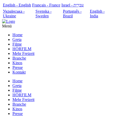
English - English
Français - France
עִבְרִית - Israel
Українська -
Svenska -
Português -
English -
Ukraine
Sweden
Brazil
India
Menü
Home
Greta
Filme
HÖRFILM
Mehr Freizeit
Branche
Kinos
Presse
Kontakt
Home
Greta
Filme
HÖRFILM
Mehr Freizeit
Branche
Kinos
Presse