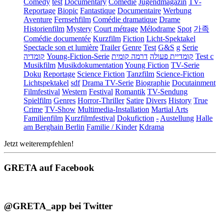
Comedy
test
Documentary
Comédie
Jugendmagazin
TV-
Reportage
Biopic
Fantastique
Documentaire
Werbung
Aventure
Fernsehfilm
Comédie dramatique
Drame
Historienfilm
Mystery
Court métrage
Mélodrame
Spot
가족
Comédie documentée
Kurzfilm
Fiction
Licht-Spektakel
Spectacle son et lumière
Trailer
Genre
Test
G&S
g
Serie
קומדיה
Young-Fiction-Serie
דרמה קומית
קומדיית פעולה
Test c
Musikfilm
Musikdokumentation
Young Fiction
TV-Serie
Doku
Reportage
Science Fiction
Tanzfilm
Science-Fiction
Lichtspektakel
sdf
Drama TV-Serie
Biographie
Docutainment
Filmfestival
Western
Festival
Romantik
TV-Sendung
Spielfilm
Genres
Horror-Thriller
Satire
Divers
History
True
Crime
TV-Show
Multimedia-Installation
Martial Arts
Familienfilm
Kurzfilmfestival
Dokufiction
-
Austellung
Halle
am Berghain Berlin
Familie / Kinder
Kdrama
Jetzt weiterempfehlen!
GRETA auf Facebook
@GRETA_app bei Twitter