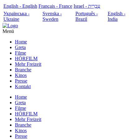
English - English
Français - France
עִבְרִית - Israel
Українська -
Svenska -
Português -
English -
Ukraine
Sweden
Brazil
India
Menü
Home
Greta
Filme
HÖRFILM
Mehr Freizeit
Branche
Kinos
Presse
Kontakt
Home
Greta
Filme
HÖRFILM
Mehr Freizeit
Branche
Kinos
Presse