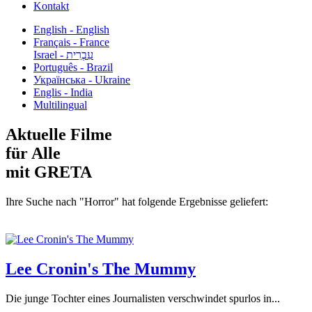
Kontakt
English - English
Français - France
עִבְרִית - Israel
Português - Brazil
Українська - Ukraine
Englis - India
Multilingual
Aktuelle Filme
für Alle
mit GRETA
Ihre Suche nach "Horror" hat folgende Ergebnisse geliefert:
Lee Cronin's The Mummy
Die junge Tochter eines Journalisten verschwindet spurlos in...