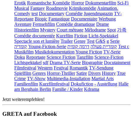
Erotik
Romantische Komödie
Horror
Dokumentarfilm
Sci-Fi
Musical
Fantasy
Roadmovie
Krimikomödie
Animation.
Comedy
test
Documentary
Comédie
Jugendmagazin
TV-
Reportage
Biopic
Fantastique
Documentaire
Werbung
Aventure
Fernsehfilm
Comédie dramatique
Drame
Historienfilm
Mystery
Court métrage
Mélodrame
Spot
가족
Comédie documentée
Kurzfilm
Fiction
Licht-Spektakel
Spectacle son et lumière
Trailer
Genre
Test
G&S
g
Serie
קומדיה
Young-Fiction-Serie
דרמה קומית
קומדיית פעולה
Test c
Musikfilm
Musikdokumentation
Young Fiction
TV-Serie
Doku
Reportage
Science Fiction
Tanzfilm
Science-Fiction
Lichtspektakel
sdf
Drama TV-Serie
Biographie
Docutainment
Filmfestival
Western
Festival
Romantik
TV-Sendung
Spielfilm
Genres
Horror-Thriller
Satire
Divers
History
True
Crime
TV-Show
Multimedia-Installation
Martial Arts
Familienfilm
Kurzfilmfestival
Dokufiction
-
Austellung
Halle
am Berghain Berlin
Familie / Kinder
Kdrama
Jetzt weiterempfehlen!
GRETA auf Facebook