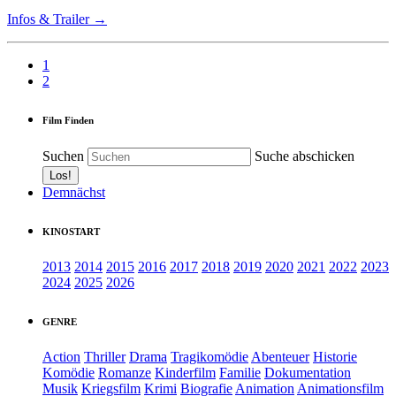
Infos & Trailer →
1
2
Film Finden
Suchen
Suche abschicken
Demnächst
KINOSTART
2013
2014
2015
2016
2017
2018
2019
2020
2021
2022
2023
2024
2025
2026
GENRE
Action
Thriller
Drama
Tragikomödie
Abenteuer
Historie
Komödie
Romanze
Kinderfilm
Familie
Dokumentation
Musik
Kriegsfilm
Krimi
Biografie
Animation
Animationsfilm