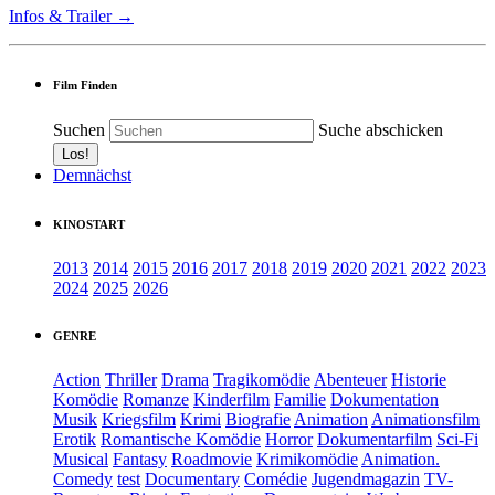
Infos & Trailer →
Film Finden
Suchen
Suche abschicken
Demnächst
KINOSTART
2013
2014
2015
2016
2017
2018
2019
2020
2021
2022
2023
2024
2025
2026
GENRE
Action
Thriller
Drama
Tragikomödie
Abenteuer
Historie
Komödie
Romanze
Kinderfilm
Familie
Dokumentation
Musik
Kriegsfilm
Krimi
Biografie
Animation
Animationsfilm
Erotik
Romantische Komödie
Horror
Dokumentarfilm
Sci-Fi
Musical
Fantasy
Roadmovie
Krimikomödie
Animation.
Comedy
test
Documentary
Comédie
Jugendmagazin
TV-