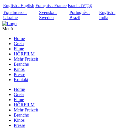
English - English
Français - France
עִבְרִית - Israel
Українська -
Svenska -
Português -
English -
Ukraine
Sweden
Brazil
India
Menü
Home
Greta
Filme
HÖRFILM
Mehr Freizeit
Branche
Kinos
Presse
Kontakt
Home
Greta
Filme
HÖRFILM
Mehr Freizeit
Branche
Kinos
Presse