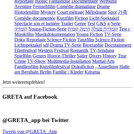
Reportage
Biopic
Fantastique
Documentaire
Werbung
Aventure
Fernsehfilm
Comédie dramatique
Drame
Historienfilm
Mystery
Court métrage
Mélodrame
Spot
가족
Comédie documentée
Kurzfilm
Fiction
Licht-Spektakel
Spectacle son et lumière
Trailer
Genre
Test
G&S
g
Serie
קומדיה
Young-Fiction-Serie
דרמה קומית
קומדיית פעולה
Test c
Musikfilm
Musikdokumentation
Young Fiction
TV-Serie
Doku
Reportage
Science Fiction
Tanzfilm
Science-Fiction
Lichtspektakel
sdf
Drama TV-Serie
Biographie
Docutainment
Filmfestival
Western
Festival
Romantik
TV-Sendung
Spielfilm
Genres
Horror-Thriller
Satire
Divers
History
True
Crime
TV-Show
Multimedia-Installation
Martial Arts
Familienfilm
Kurzfilmfestival
Dokufiction
-
Austellung
Halle
am Berghain Berlin
Familie / Kinder
Kdrama
Jetzt weiterempfehlen!
GRETA auf Facebook
@GRETA_app bei Twitter
Tweets von @GRETA_App