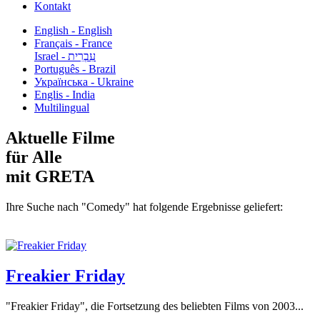
Kontakt
English - English
Français - France
עִבְרִית - Israel
Português - Brazil
Українська - Ukraine
Englis - India
Multilingual
Aktuelle Filme
für Alle
mit GRETA
Ihre Suche nach "Comedy" hat folgende Ergebnisse geliefert:
Freakier Friday
"Freakier Friday", die Fortsetzung des beliebten Films von 2003...