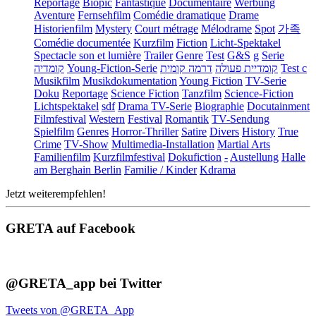
Reportage
Biopic
Fantastique
Documentaire
Werbung
Aventure
Fernsehfilm
Comédie dramatique
Drame
Historienfilm
Mystery
Court métrage
Mélodrame
Spot
가족
Comédie documentée
Kurzfilm
Fiction
Licht-Spektakel
Spectacle son et lumière
Trailer
Genre
Test
G&S
g
Serie
קומדיה
Young-Fiction-Serie
דרמה קומית
קומדיית פעולה
Test c
Musikfilm
Musikdokumentation
Young Fiction
TV-Serie
Doku
Reportage
Science Fiction
Tanzfilm
Science-Fiction
Lichtspektakel
sdf
Drama TV-Serie
Biographie
Docutainment
Filmfestival
Western
Festival
Romantik
TV-Sendung
Spielfilm
Genres
Horror-Thriller
Satire
Divers
History
True
Crime
TV-Show
Multimedia-Installation
Martial Arts
Familienfilm
Kurzfilmfestival
Dokufiction
-
Austellung
Halle
am Berghain Berlin
Familie / Kinder
Kdrama
Jetzt weiterempfehlen!
GRETA auf Facebook
@GRETA_app bei Twitter
Tweets von @GRETA_App