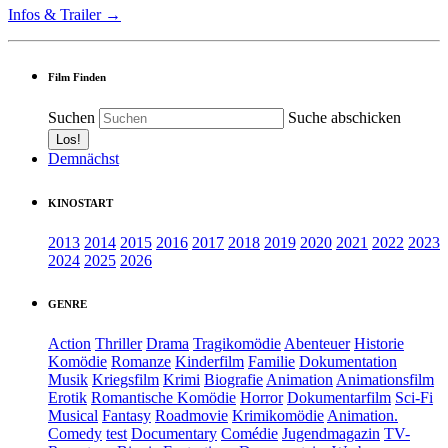
Infos & Trailer →
Film Finden
Suchen
Suche abschicken
Demnächst
KINOSTART
2013
2014
2015
2016
2017
2018
2019
2020
2021
2022
2023
2024
2025
2026
GENRE
Action
Thriller
Drama
Tragikomödie
Abenteuer
Historie
Komödie
Romanze
Kinderfilm
Familie
Dokumentation
Musik
Kriegsfilm
Krimi
Biografie
Animation
Animationsfilm
Erotik
Romantische Komödie
Horror
Dokumentarfilm
Sci-Fi
Musical
Fantasy
Roadmovie
Krimikomödie
Animation.
Comedy
test
Documentary
Comédie
Jugendmagazin
TV-