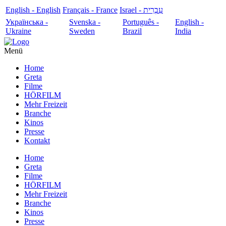
English - English
Français - France
עִבְרִית - Israel
Українська -
Svenska -
Português -
English -
Ukraine
Sweden
Brazil
India
Menü
Home
Greta
Filme
HÖRFILM
Mehr Freizeit
Branche
Kinos
Presse
Kontakt
Home
Greta
Filme
HÖRFILM
Mehr Freizeit
Branche
Kinos
Presse