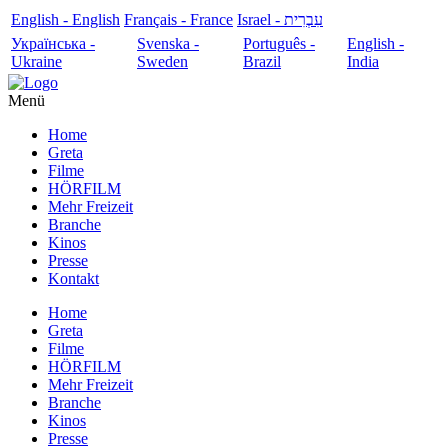
English - English
Français - France
עִבְרִית - Israel
Українська -
Svenska -
Português -
English -
Ukraine
Sweden
Brazil
India
Menü
Home
Greta
Filme
HÖRFILM
Mehr Freizeit
Branche
Kinos
Presse
Kontakt
Home
Greta
Filme
HÖRFILM
Mehr Freizeit
Branche
Kinos
Presse