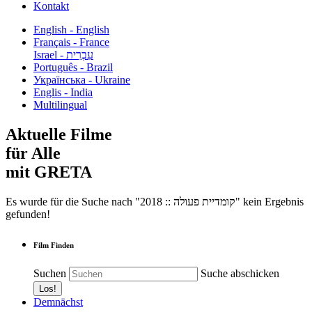
Kontakt
English - English
Français - France
עִבְרִית - Israel
Português - Brazil
Українська - Ukraine
Englis - India
Multilingual
Aktuelle Filme
für Alle
mit GRETA
Es wurde für die Suche nach "2018 :: קומדיית פעולה" kein Ergebnis
gefunden!
Film Finden
Suchen
Suche abschicken
Demnächst