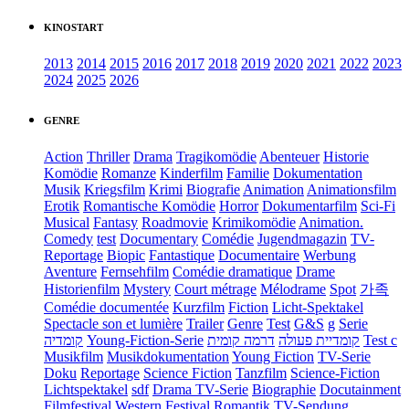
KINOSTART
2013
2014
2015
2016
2017
2018
2019
2020
2021
2022
2023
2024
2025
2026
GENRE
Action
Thriller
Drama
Tragikomödie
Abenteuer
Historie
Komödie
Romanze
Kinderfilm
Familie
Dokumentation
Musik
Kriegsfilm
Krimi
Biografie
Animation
Animationsfilm
Erotik
Romantische Komödie
Horror
Dokumentarfilm
Sci-Fi
Musical
Fantasy
Roadmovie
Krimikomödie
Animation.
Comedy
test
Documentary
Comédie
Jugendmagazin
TV-
Reportage
Biopic
Fantastique
Documentaire
Werbung
Aventure
Fernsehfilm
Comédie dramatique
Drame
Historienfilm
Mystery
Court métrage
Mélodrame
Spot
가족
Comédie documentée
Kurzfilm
Fiction
Licht-Spektakel
Spectacle son et lumière
Trailer
Genre
Test
G&S
g
Serie
קומדיה
Young-Fiction-Serie
דרמה קומית
קומדיית פעולה
Test c
Musikfilm
Musikdokumentation
Young Fiction
TV-Serie
Doku
Reportage
Science Fiction
Tanzfilm
Science-Fiction
Lichtspektakel
sdf
Drama TV-Serie
Biographie
Docutainment
Filmfestival
Western
Festival
Romantik
TV-Sendung