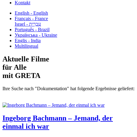
Kontakt
English - English
Français - France
עִבְרִית - Israel
Português - Brazil
Українська - Ukraine
Englis - India
Multilingual
Aktuelle Filme
für Alle
mit GRETA
Ihre Suche nach "Dokumentation" hat folgende Ergebnisse geliefert:
Ingeborg Bachmann – Jemand, der
einmal ich war