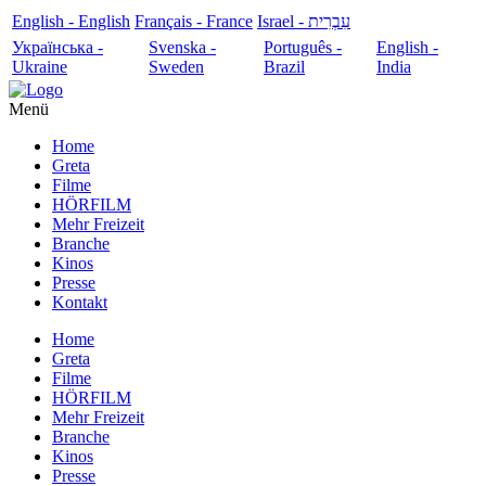
English - English
Français - France
עִבְרִית - Israel
Українська -
Svenska -
Português -
English -
Ukraine
Sweden
Brazil
India
Menü
Home
Greta
Filme
HÖRFILM
Mehr Freizeit
Branche
Kinos
Presse
Kontakt
Home
Greta
Filme
HÖRFILM
Mehr Freizeit
Branche
Kinos
Presse