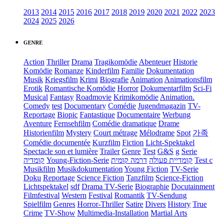
2013
2014
2015
2016
2017
2018
2019
2020
2021
2022
2023
2024
2025
2026
GENRE
Action
Thriller
Drama
Tragikomödie
Abenteuer
Historie
Komödie
Romanze
Kinderfilm
Familie
Dokumentation
Musik
Kriegsfilm
Krimi
Biografie
Animation
Animationsfilm
Erotik
Romantische Komödie
Horror
Dokumentarfilm
Sci-Fi
Musical
Fantasy
Roadmovie
Krimikomödie
Animation.
Comedy
test
Documentary
Comédie
Jugendmagazin
TV-
Reportage
Biopic
Fantastique
Documentaire
Werbung
Aventure
Fernsehfilm
Comédie dramatique
Drame
Historienfilm
Mystery
Court métrage
Mélodrame
Spot
가족
Comédie documentée
Kurzfilm
Fiction
Licht-Spektakel
Spectacle son et lumière
Trailer
Genre
Test
G&S
g
Serie
קומדיה
Young-Fiction-Serie
דרמה קומית
קומדיית פעולה
Test c
Musikfilm
Musikdokumentation
Young Fiction
TV-Serie
Doku
Reportage
Science Fiction
Tanzfilm
Science-Fiction
Lichtspektakel
sdf
Drama TV-Serie
Biographie
Docutainment
Filmfestival
Western
Festival
Romantik
TV-Sendung
Spielfilm
Genres
Horror-Thriller
Satire
Divers
History
True
Crime
TV-Show
Multimedia-Installation
Martial Arts