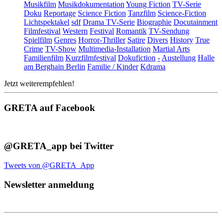
Musikfilm
Musikdokumentation
Young Fiction
TV-Serie
Doku
Reportage
Science Fiction
Tanzfilm
Science-Fiction
Lichtspektakel
sdf
Drama TV-Serie
Biographie
Docutainment
Filmfestival
Western
Festival
Romantik
TV-Sendung
Spielfilm
Genres
Horror-Thriller
Satire
Divers
History
True
Crime
TV-Show
Multimedia-Installation
Martial Arts
Familienfilm
Kurzfilmfestival
Dokufiction
-
Austellung
Halle
am Berghain Berlin
Familie / Kinder
Kdrama
Jetzt weiterempfehlen!
GRETA auf Facebook
@GRETA_app bei Twitter
Tweets von @GRETA_App
Newsletter anmeldung