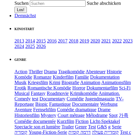
Suchen
Suche abschicken
Demnächst
KINOSTART
2013
2014
2015
2016
2017
2018
2019
2020
2021
2022
2023
2024
2025
2026
GENRE
Action
Thriller
Drama
Tragikomödie
Abenteuer
Historie
Komödie
Romanze
Kinderfilm
Familie
Dokumentation
Musik
Kriegsfilm
Krimi
Biografie
Animation
Animationsfilm
Erotik
Romantische Komödie
Horror
Dokumentarfilm
Sci-Fi
Musical
Fantasy
Roadmovie
Krimikomödie
Animation.
Comedy
test
Documentary
Comédie
Jugendmagazin
TV-
Reportage
Biopic
Fantastique
Documentaire
Werbung
Aventure
Fernsehfilm
Comédie dramatique
Drame
Historienfilm
Mystery
Court métrage
Mélodrame
Spot
가족
Comédie documentée
Kurzfilm
Fiction
Licht-Spektakel
Spectacle son et lumière
Trailer
Genre
Test
G&S
g
Serie
קומדיה
Young-Fiction-Serie
דרמה קומית
קומדיית פעולה
Test c