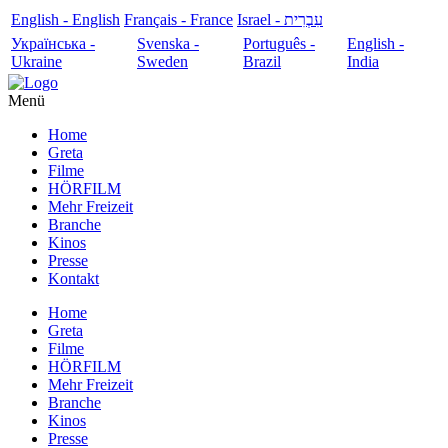
English - English
Français - France
עִבְרִית - Israel
Українська -
Svenska -
Português -
English -
Ukraine
Sweden
Brazil
India
Menü
Home
Greta
Filme
HÖRFILM
Mehr Freizeit
Branche
Kinos
Presse
Kontakt
Home
Greta
Filme
HÖRFILM
Mehr Freizeit
Branche
Kinos
Presse