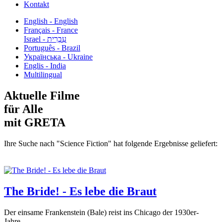
Kontakt
English - English
Français - France
עִבְרִית - Israel
Português - Brazil
Українська - Ukraine
Englis - India
Multilingual
Aktuelle Filme
für Alle
mit GRETA
Ihre Suche nach "Science Fiction" hat folgende Ergebnisse geliefert:
The Bride! - Es lebe die Braut
Der einsame Frankenstein (Bale) reist ins Chicago der 1930er-
Jahre,...