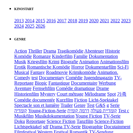
KINOSTART
2013
2014
2015
2016
2017
2018
2019
2020
2021
2022
2023
2024
2025
2026
GENRE
Action
Thriller
Drama
Tragikomödie
Abenteuer
Historie
Komödie
Romanze
Kinderfilm
Familie
Dokumentation
Musik
Kriegsfilm
Krimi
Biografie
Animation
Animationsfilm
Erotik
Romantische Komödie
Horror
Dokumentarfilm
Sci-Fi
Musical
Fantasy
Roadmovie
Krimikomödie
Animation.
Comedy
test
Documentary
Comédie
Jugendmagazin
TV-
Reportage
Biopic
Fantastique
Documentaire
Werbung
Aventure
Fernsehfilm
Comédie dramatique
Drame
Historienfilm
Mystery
Court métrage
Mélodrame
Spot
가족
Comédie documentée
Kurzfilm
Fiction
Licht-Spektakel
Spectacle son et lumière
Trailer
Genre
Test
G&S
g
Serie
קומדיה
Young-Fiction-Serie
דרמה קומית
קומדיית פעולה
Test c
Musikfilm
Musikdokumentation
Young Fiction
TV-Serie
Doku
Reportage
Science Fiction
Tanzfilm
Science-Fiction
Lichtspektakel
sdf
Drama TV-Serie
Biographie
Docutainment
Filmfestival
Western
Festival
Romantik
TV-Sendung