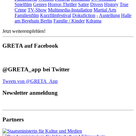
Spielfilm
Genres
Horror-Thriller
Satire
Divers
History
True
Crime
TV-Show
Multimedia-Installation
Martial Arts
Familienfilm
Kurzfilmfestival
Dokufiction
-
Austellung
Halle
am Berghain Berlin
Familie / Kinder
Kdrama
Jetzt weiterempfehlen!
GRETA auf Facebook
@GRETA_app bei Twitter
Tweets von @GRETA_App
Newsletter anmeldung
Partners