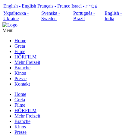
English - English
Français - France
עִבְרִית - Israel
Українська -
Svenska -
Português -
English -
Ukraine
Sweden
Brazil
India
Menü
Home
Greta
Filme
HÖRFILM
Mehr Freizeit
Branche
Kinos
Presse
Kontakt
Home
Greta
Filme
HÖRFILM
Mehr Freizeit
Branche
Kinos
Presse