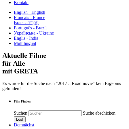
Kontakt
English - English
Français - France
עִבְרִית - Israel
Português - Brazil
Українська - Ukraine
Englis - India
Multilingual
Aktuelle Filme
für Alle
mit GRETA
Es wurde für die Suche nach "2017 :: Roadmovie" kein Ergebnis
gefunden!
Film Finden
Suchen
Suche abschicken
Demnächst