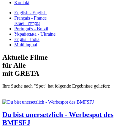
Kontakt
English - English
Français - France
עִבְרִית - Israel
Português - Brazil
Українська - Ukraine
Englis - India
Multilingual
Aktuelle Filme
für Alle
mit GRETA
Ihre Suche nach "Spot" hat folgende Ergebnisse geliefert:
Du bist unersetzlich - Werbespot des
BMFSFJ