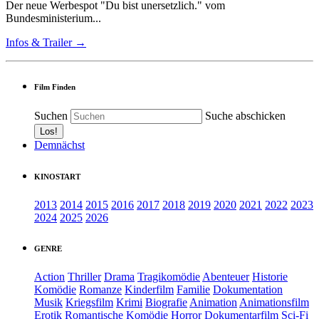
Der neue Werbespot "Du bist unersetzlich." vom
Bundesministerium...
Infos & Trailer →
Film Finden
Suchen
Suche abschicken
Demnächst
KINOSTART
2013
2014
2015
2016
2017
2018
2019
2020
2021
2022
2023
2024
2025
2026
GENRE
Action
Thriller
Drama
Tragikomödie
Abenteuer
Historie
Komödie
Romanze
Kinderfilm
Familie
Dokumentation
Musik
Kriegsfilm
Krimi
Biografie
Animation
Animationsfilm
Erotik
Romantische Komödie
Horror
Dokumentarfilm
Sci-Fi