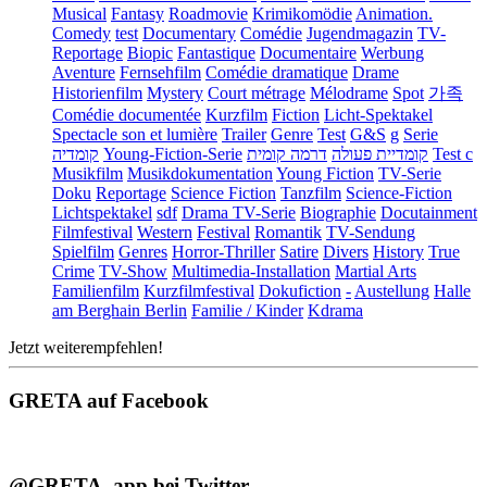
Musical
Fantasy
Roadmovie
Krimikomödie
Animation.
Comedy
test
Documentary
Comédie
Jugendmagazin
TV-
Reportage
Biopic
Fantastique
Documentaire
Werbung
Aventure
Fernsehfilm
Comédie dramatique
Drame
Historienfilm
Mystery
Court métrage
Mélodrame
Spot
가족
Comédie documentée
Kurzfilm
Fiction
Licht-Spektakel
Spectacle son et lumière
Trailer
Genre
Test
G&S
g
Serie
קומדיה
Young-Fiction-Serie
דרמה קומית
קומדיית פעולה
Test c
Musikfilm
Musikdokumentation
Young Fiction
TV-Serie
Doku
Reportage
Science Fiction
Tanzfilm
Science-Fiction
Lichtspektakel
sdf
Drama TV-Serie
Biographie
Docutainment
Filmfestival
Western
Festival
Romantik
TV-Sendung
Spielfilm
Genres
Horror-Thriller
Satire
Divers
History
True
Crime
TV-Show
Multimedia-Installation
Martial Arts
Familienfilm
Kurzfilmfestival
Dokufiction
-
Austellung
Halle
am Berghain Berlin
Familie / Kinder
Kdrama
Jetzt weiterempfehlen!
GRETA auf Facebook
@GRETA_app bei Twitter