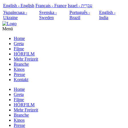
English - English
Français - France
עִבְרִית - Israel
Українська -
Svenska -
Português -
English -
Ukraine
Sweden
Brazil
India
Menü
Home
Greta
Filme
HÖRFILM
Mehr Freizeit
Branche
Kinos
Presse
Kontakt
Home
Greta
Filme
HÖRFILM
Mehr Freizeit
Branche
Kinos
Presse