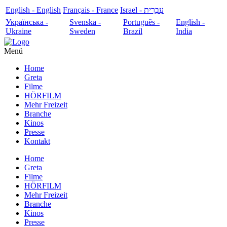
English - English
Français - France
עִבְרִית - Israel
Українська -
Svenska -
Português -
English -
Ukraine
Sweden
Brazil
India
Menü
Home
Greta
Filme
HÖRFILM
Mehr Freizeit
Branche
Kinos
Presse
Kontakt
Home
Greta
Filme
HÖRFILM
Mehr Freizeit
Branche
Kinos
Presse