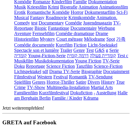
Komödie
Romanze
Kinderfilm
Familie
Dokumentation
Musik
Kriegsfilm
Krimi
Biografie
Animation
Animationsfilm
Erotik
Romantische Komödie
Horror
Dokumentarfilm
Sci-Fi
Musical
Fantasy
Roadmovie
Krimikomödie
Animation.
Comedy
test
Documentary
Comédie
Jugendmagazin
TV-
Reportage
Biopic
Fantastique
Documentaire
Werbung
Aventure
Fernsehfilm
Comédie dramatique
Drame
Historienfilm
Mystery
Court métrage
Mélodrame
Spot
가족
Comédie documentée
Kurzfilm
Fiction
Licht-Spektakel
Spectacle son et lumière
Trailer
Genre
Test
G&S
g
Serie
קומדיה
Young-Fiction-Serie
דרמה קומית
קומדיית פעולה
Test c
Musikfilm
Musikdokumentation
Young Fiction
TV-Serie
Doku
Reportage
Science Fiction
Tanzfilm
Science-Fiction
Lichtspektakel
sdf
Drama TV-Serie
Biographie
Docutainment
Filmfestival
Western
Festival
Romantik
TV-Sendung
Spielfilm
Genres
Horror-Thriller
Satire
Divers
History
True
Crime
TV-Show
Multimedia-Installation
Martial Arts
Familienfilm
Kurzfilmfestival
Dokufiction
-
Austellung
Halle
am Berghain Berlin
Familie / Kinder
Kdrama
Jetzt weiterempfehlen!
GRETA auf Facebook