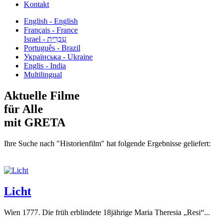
Kontakt
English - English
Français - France
עִבְרִית - Israel
Português - Brazil
Українська - Ukraine
Englis - India
Multilingual
Aktuelle Filme
für Alle
mit GRETA
Ihre Suche nach "Historienfilm" hat folgende Ergebnisse geliefert:
Licht
Wien 1777. Die früh erblindete 18jährige Maria Theresia „Resi“...