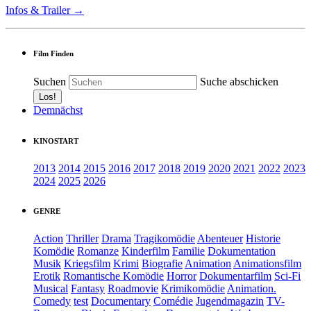
Infos & Trailer →
Film Finden
Suchen
Suche abschicken
Demnächst
KINOSTART
2013
2014
2015
2016
2017
2018
2019
2020
2021
2022
2023
2024
2025
2026
GENRE
Action
Thriller
Drama
Tragikomödie
Abenteuer
Historie
Komödie
Romanze
Kinderfilm
Familie
Dokumentation
Musik
Kriegsfilm
Krimi
Biografie
Animation
Animationsfilm
Erotik
Romantische Komödie
Horror
Dokumentarfilm
Sci-Fi
Musical
Fantasy
Roadmovie
Krimikomödie
Animation.
Comedy
test
Documentary
Comédie
Jugendmagazin
TV-