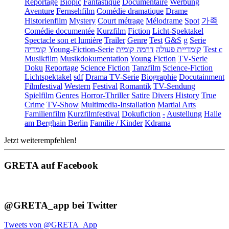
Reportage
Biopic
Fantastique
Documentaire
Werbung
Aventure
Fernsehfilm
Comédie dramatique
Drame
Historienfilm
Mystery
Court métrage
Mélodrame
Spot
가족
Comédie documentée
Kurzfilm
Fiction
Licht-Spektakel
Spectacle son et lumière
Trailer
Genre
Test
G&S
g
Serie
קומדיה
Young-Fiction-Serie
דרמה קומית
קומדיית פעולה
Test c
Musikfilm
Musikdokumentation
Young Fiction
TV-Serie
Doku
Reportage
Science Fiction
Tanzfilm
Science-Fiction
Lichtspektakel
sdf
Drama TV-Serie
Biographie
Docutainment
Filmfestival
Western
Festival
Romantik
TV-Sendung
Spielfilm
Genres
Horror-Thriller
Satire
Divers
History
True
Crime
TV-Show
Multimedia-Installation
Martial Arts
Familienfilm
Kurzfilmfestival
Dokufiction
-
Austellung
Halle
am Berghain Berlin
Familie / Kinder
Kdrama
Jetzt weiterempfehlen!
GRETA auf Facebook
@GRETA_app bei Twitter
Tweets von @GRETA_App