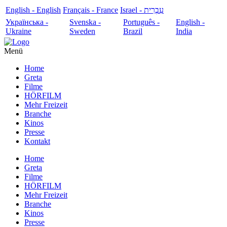
English - English
Français - France
עִבְרִית - Israel
Українська -
Svenska -
Português -
English -
Ukraine
Sweden
Brazil
India
Menü
Home
Greta
Filme
HÖRFILM
Mehr Freizeit
Branche
Kinos
Presse
Kontakt
Home
Greta
Filme
HÖRFILM
Mehr Freizeit
Branche
Kinos
Presse