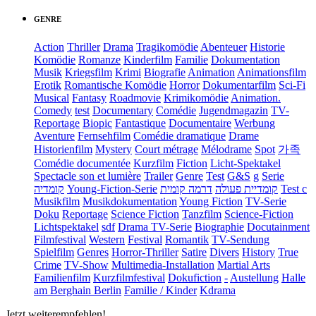
GENRE
Action
Thriller
Drama
Tragikomödie
Abenteuer
Historie
Komödie
Romanze
Kinderfilm
Familie
Dokumentation
Musik
Kriegsfilm
Krimi
Biografie
Animation
Animationsfilm
Erotik
Romantische Komödie
Horror
Dokumentarfilm
Sci-Fi
Musical
Fantasy
Roadmovie
Krimikomödie
Animation.
Comedy
test
Documentary
Comédie
Jugendmagazin
TV-
Reportage
Biopic
Fantastique
Documentaire
Werbung
Aventure
Fernsehfilm
Comédie dramatique
Drame
Historienfilm
Mystery
Court métrage
Mélodrame
Spot
가족
Comédie documentée
Kurzfilm
Fiction
Licht-Spektakel
Spectacle son et lumière
Trailer
Genre
Test
G&S
g
Serie
קומדיה
Young-Fiction-Serie
דרמה קומית
קומדיית פעולה
Test c
Musikfilm
Musikdokumentation
Young Fiction
TV-Serie
Doku
Reportage
Science Fiction
Tanzfilm
Science-Fiction
Lichtspektakel
sdf
Drama TV-Serie
Biographie
Docutainment
Filmfestival
Western
Festival
Romantik
TV-Sendung
Spielfilm
Genres
Horror-Thriller
Satire
Divers
History
True
Crime
TV-Show
Multimedia-Installation
Martial Arts
Familienfilm
Kurzfilmfestival
Dokufiction
-
Austellung
Halle
am Berghain Berlin
Familie / Kinder
Kdrama
Jetzt weiterempfehlen!