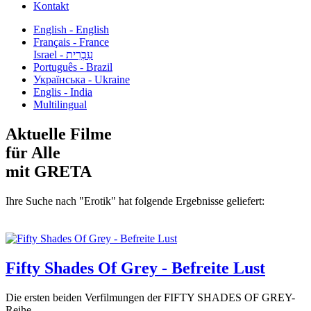
Kontakt
English - English
Français - France
עִבְרִית - Israel
Português - Brazil
Українська - Ukraine
Englis - India
Multilingual
Aktuelle Filme
für Alle
mit GRETA
Ihre Suche nach "Erotik" hat folgende Ergebnisse geliefert:
Fifty Shades Of Grey - Befreite Lust
Die ersten beiden Verfilmungen der FIFTY SHADES OF GREY-
Reihe...