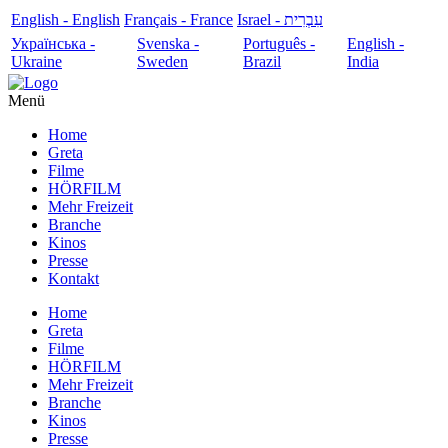
English - English
Français - France
עִבְרִית - Israel
Українська -
Svenska -
Português -
English -
Ukraine
Sweden
Brazil
India
Menü
Home
Greta
Filme
HÖRFILM
Mehr Freizeit
Branche
Kinos
Presse
Kontakt
Home
Greta
Filme
HÖRFILM
Mehr Freizeit
Branche
Kinos
Presse