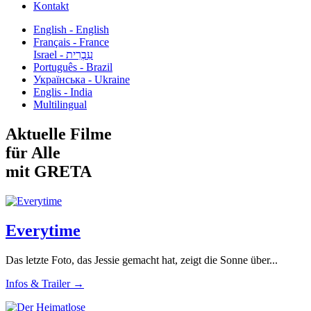
Kontakt
English - English
Français - France
עִבְרִית - Israel
Português - Brazil
Українська - Ukraine
Englis - India
Multilingual
Aktuelle Filme
für Alle
mit GRETA
Everytime
Das letzte Foto, das Jessie gemacht hat, zeigt die Sonne über...
Infos & Trailer →