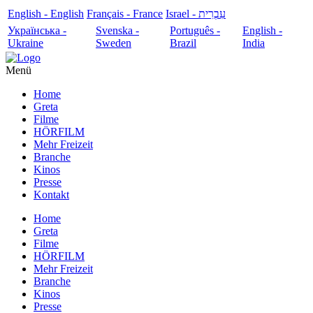
English - English
Français - France
עִבְרִית - Israel
Українська -
Svenska -
Português -
English -
Ukraine
Sweden
Brazil
India
Menü
Home
Greta
Filme
HÖRFILM
Mehr Freizeit
Branche
Kinos
Presse
Kontakt
Home
Greta
Filme
HÖRFILM
Mehr Freizeit
Branche
Kinos
Presse