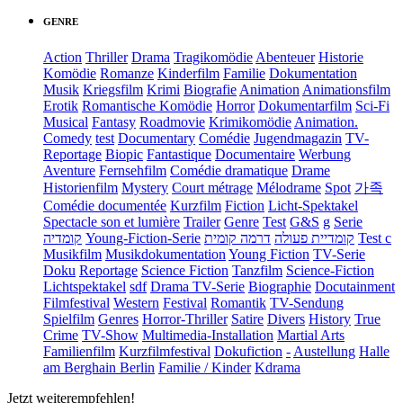
GENRE
Action
Thriller
Drama
Tragikomödie
Abenteuer
Historie
Komödie
Romanze
Kinderfilm
Familie
Dokumentation
Musik
Kriegsfilm
Krimi
Biografie
Animation
Animationsfilm
Erotik
Romantische Komödie
Horror
Dokumentarfilm
Sci-Fi
Musical
Fantasy
Roadmovie
Krimikomödie
Animation.
Comedy
test
Documentary
Comédie
Jugendmagazin
TV-
Reportage
Biopic
Fantastique
Documentaire
Werbung
Aventure
Fernsehfilm
Comédie dramatique
Drame
Historienfilm
Mystery
Court métrage
Mélodrame
Spot
가족
Comédie documentée
Kurzfilm
Fiction
Licht-Spektakel
Spectacle son et lumière
Trailer
Genre
Test
G&S
g
Serie
קומדיה
Young-Fiction-Serie
דרמה קומית
קומדיית פעולה
Test c
Musikfilm
Musikdokumentation
Young Fiction
TV-Serie
Doku
Reportage
Science Fiction
Tanzfilm
Science-Fiction
Lichtspektakel
sdf
Drama TV-Serie
Biographie
Docutainment
Filmfestival
Western
Festival
Romantik
TV-Sendung
Spielfilm
Genres
Horror-Thriller
Satire
Divers
History
True
Crime
TV-Show
Multimedia-Installation
Martial Arts
Familienfilm
Kurzfilmfestival
Dokufiction
-
Austellung
Halle
am Berghain Berlin
Familie / Kinder
Kdrama
Jetzt weiterempfehlen!