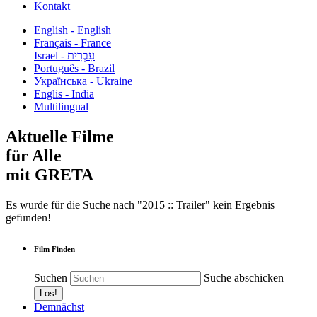
Kontakt
English - English
Français - France
עִבְרִית - Israel
Português - Brazil
Українська - Ukraine
Englis - India
Multilingual
Aktuelle Filme
für Alle
mit GRETA
Es wurde für die Suche nach "2015 :: Trailer" kein Ergebnis
gefunden!
Film Finden
Suchen
Suche abschicken
Demnächst