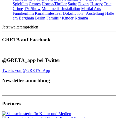
Spielfilm
Genres
Horror-Thriller
Satire
Divers
History
True
Crime
TV-Show
Multimedia-Installation
Martial Arts
Familienfilm
Kurzfilmfestival
Dokufiction
-
Austellung
Halle
am Berghain Berlin
Familie / Kinder
Kdrama
Jetzt weiterempfehlen!
GRETA auf Facebook
@GRETA_app bei Twitter
Tweets von @GRETA_App
Newsletter anmeldung
Partners