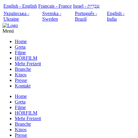
English - English
Français - France
עִבְרִית - Israel
Українська -
Svenska -
Português -
English -
Ukraine
Sweden
Brazil
India
Menü
Home
Greta
Filme
HÖRFILM
Mehr Freizeit
Branche
Kinos
Presse
Kontakt
Home
Greta
Filme
HÖRFILM
Mehr Freizeit
Branche
Kinos
Presse