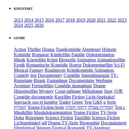
KINOSTART
2013
2014
2015
2016
2017
2018
2019
2020
2021
2022
2023
2024
2025
2026
GENRE
Action
Thriller
Drama
Tragikomödie
Abenteuer
Historie
Komödie
Romanze
Kinderfilm
Familie
Dokumentation
Musik
Kriegsfilm
Krimi
Biografie
Animation
Animationsfilm
Erotik
Romantische Komödie
Horror
Dokumentarfilm
Sci-Fi
Musical
Fantasy
Roadmovie
Krimikomödie
Animation.
Comedy
test
Documentary
Comédie
Jugendmagazin
TV-
Reportage
Biopic
Fantastique
Documentaire
Werbung
Aventure
Fernsehfilm
Comédie dramatique
Drame
Historienfilm
Mystery
Court métrage
Mélodrame
Spot
가족
Comédie documentée
Kurzfilm
Fiction
Licht-Spektakel
Spectacle son et lumière
Trailer
Genre
Test
G&S
g
Serie
קומדיה
Young-Fiction-Serie
דרמה קומית
קומדיית פעולה
Test c
Musikfilm
Musikdokumentation
Young Fiction
TV-Serie
Doku
Reportage
Science Fiction
Tanzfilm
Science-Fiction
Lichtspektakel
sdf
Drama TV-Serie
Biographie
Docutainment
Filmfestival
Western
Festival
Romantik
TV-Sendung