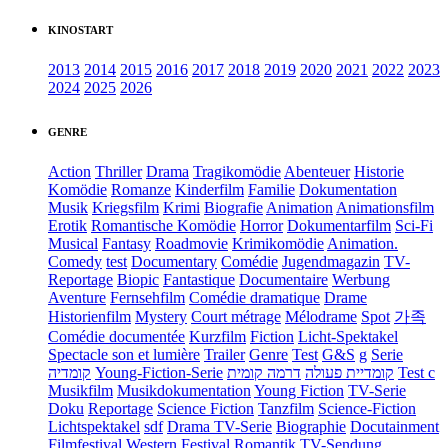
KINOSTART
2013
2014
2015
2016
2017
2018
2019
2020
2021
2022
2023
2024
2025
2026
GENRE
Action
Thriller
Drama
Tragikomödie
Abenteuer
Historie
Komödie
Romanze
Kinderfilm
Familie
Dokumentation
Musik
Kriegsfilm
Krimi
Biografie
Animation
Animationsfilm
Erotik
Romantische Komödie
Horror
Dokumentarfilm
Sci-Fi
Musical
Fantasy
Roadmovie
Krimikomödie
Animation.
Comedy
test
Documentary
Comédie
Jugendmagazin
TV-
Reportage
Biopic
Fantastique
Documentaire
Werbung
Aventure
Fernsehfilm
Comédie dramatique
Drame
Historienfilm
Mystery
Court métrage
Mélodrame
Spot
가족
Comédie documentée
Kurzfilm
Fiction
Licht-Spektakel
Spectacle son et lumière
Trailer
Genre
Test
G&S
g
Serie
קומדיה
Young-Fiction-Serie
דרמה קומית
קומדיית פעולה
Test c
Musikfilm
Musikdokumentation
Young Fiction
TV-Serie
Doku
Reportage
Science Fiction
Tanzfilm
Science-Fiction
Lichtspektakel
sdf
Drama TV-Serie
Biographie
Docutainment
Filmfestival
Western
Festival
Romantik
TV-Sendung