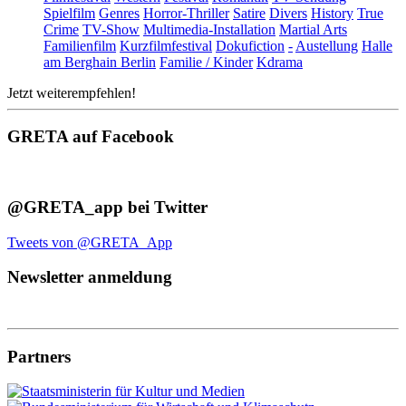
Spielfilm
Genres
Horror-Thriller
Satire
Divers
History
True
Crime
TV-Show
Multimedia-Installation
Martial Arts
Familienfilm
Kurzfilmfestival
Dokufiction
-
Austellung
Halle
am Berghain Berlin
Familie / Kinder
Kdrama
Jetzt weiterempfehlen!
GRETA auf Facebook
@GRETA_app bei Twitter
Tweets von @GRETA_App
Newsletter anmeldung
Partners