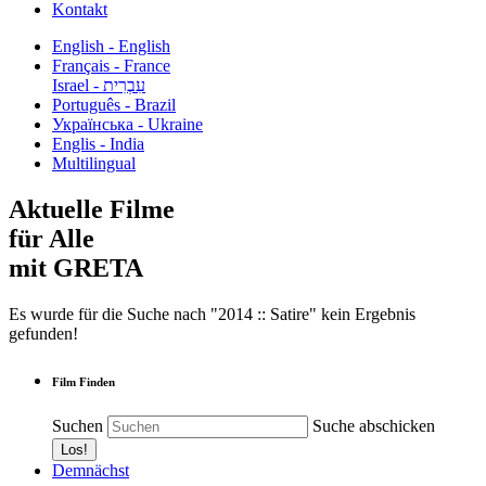
Kontakt
English - English
Français - France
עִבְרִית - Israel
Português - Brazil
Українська - Ukraine
Englis - India
Multilingual
Aktuelle Filme
für Alle
mit GRETA
Es wurde für die Suche nach "2014 :: Satire" kein Ergebnis
gefunden!
Film Finden
Suchen
Suche abschicken
Demnächst