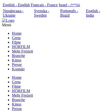
English - English
Français - France
עִבְרִית - Israel
Українська -
Svenska -
Português -
English -
Ukraine
Sweden
Brazil
India
Menü
Home
Greta
Filme
HÖRFILM
Mehr Freizeit
Branche
Kinos
Presse
Kontakt
Home
Greta
Filme
HÖRFILM
Mehr Freizeit
Branche
Kinos
Presse