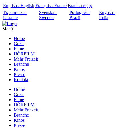
English - English
Français - France
עִבְרִית - Israel
Українська -
Svenska -
Português -
English -
Ukraine
Sweden
Brazil
India
Menü
Home
Greta
Filme
HÖRFILM
Mehr Freizeit
Branche
Kinos
Presse
Kontakt
Home
Greta
Filme
HÖRFILM
Mehr Freizeit
Branche
Kinos
Presse