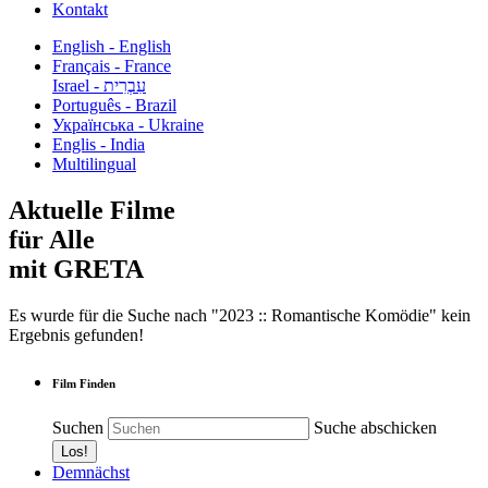
Kontakt
English - English
Français - France
עִבְרִית - Israel
Português - Brazil
Українська - Ukraine
Englis - India
Multilingual
Aktuelle Filme
für Alle
mit GRETA
Es wurde für die Suche nach "2023 :: Romantische Komödie" kein
Ergebnis gefunden!
Film Finden
Suchen
Suche abschicken
Demnächst