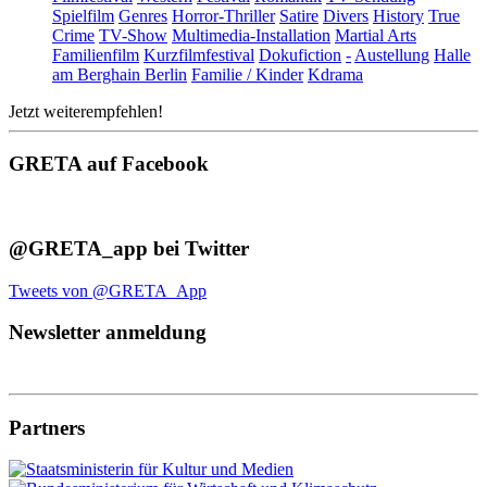
Spielfilm
Genres
Horror-Thriller
Satire
Divers
History
True
Crime
TV-Show
Multimedia-Installation
Martial Arts
Familienfilm
Kurzfilmfestival
Dokufiction
-
Austellung
Halle
am Berghain Berlin
Familie / Kinder
Kdrama
Jetzt weiterempfehlen!
GRETA auf Facebook
@GRETA_app bei Twitter
Tweets von @GRETA_App
Newsletter anmeldung
Partners