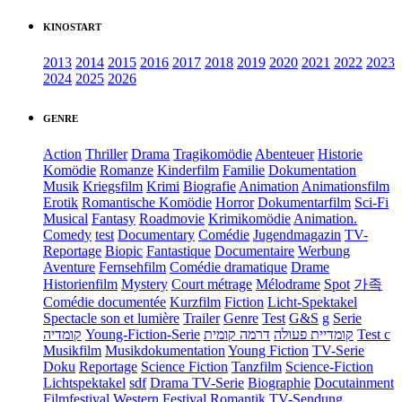
KINOSTART
2013
2014
2015
2016
2017
2018
2019
2020
2021
2022
2023
2024
2025
2026
GENRE
Action
Thriller
Drama
Tragikomödie
Abenteuer
Historie
Komödie
Romanze
Kinderfilm
Familie
Dokumentation
Musik
Kriegsfilm
Krimi
Biografie
Animation
Animationsfilm
Erotik
Romantische Komödie
Horror
Dokumentarfilm
Sci-Fi
Musical
Fantasy
Roadmovie
Krimikomödie
Animation.
Comedy
test
Documentary
Comédie
Jugendmagazin
TV-
Reportage
Biopic
Fantastique
Documentaire
Werbung
Aventure
Fernsehfilm
Comédie dramatique
Drame
Historienfilm
Mystery
Court métrage
Mélodrame
Spot
가족
Comédie documentée
Kurzfilm
Fiction
Licht-Spektakel
Spectacle son et lumière
Trailer
Genre
Test
G&S
g
Serie
קומדיה
Young-Fiction-Serie
דרמה קומית
קומדיית פעולה
Test c
Musikfilm
Musikdokumentation
Young Fiction
TV-Serie
Doku
Reportage
Science Fiction
Tanzfilm
Science-Fiction
Lichtspektakel
sdf
Drama TV-Serie
Biographie
Docutainment
Filmfestival
Western
Festival
Romantik
TV-Sendung