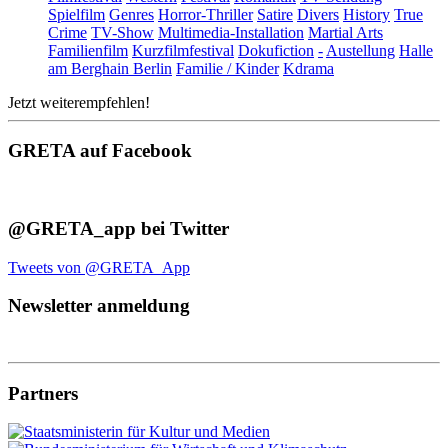
Spielfilm
Genres
Horror-Thriller
Satire
Divers
History
True
Crime
TV-Show
Multimedia-Installation
Martial Arts
Familienfilm
Kurzfilmfestival
Dokufiction
-
Austellung
Halle
am Berghain Berlin
Familie / Kinder
Kdrama
Jetzt weiterempfehlen!
GRETA auf Facebook
@GRETA_app bei Twitter
Tweets von @GRETA_App
Newsletter anmeldung
Partners