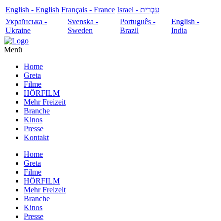
English - English
Français - France
עִבְרִית - Israel
Українська -
Svenska -
Português -
English -
Ukraine
Sweden
Brazil
India
Menü
Home
Greta
Filme
HÖRFILM
Mehr Freizeit
Branche
Kinos
Presse
Kontakt
Home
Greta
Filme
HÖRFILM
Mehr Freizeit
Branche
Kinos
Presse