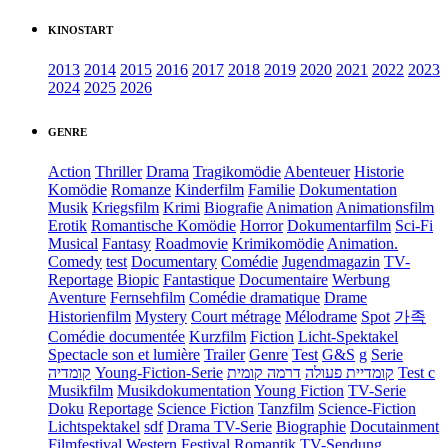
KINOSTART
2013
2014
2015
2016
2017
2018
2019
2020
2021
2022
2023
2024
2025
2026
GENRE
Action
Thriller
Drama
Tragikomödie
Abenteuer
Historie
Komödie
Romanze
Kinderfilm
Familie
Dokumentation
Musik
Kriegsfilm
Krimi
Biografie
Animation
Animationsfilm
Erotik
Romantische Komödie
Horror
Dokumentarfilm
Sci-Fi
Musical
Fantasy
Roadmovie
Krimikomödie
Animation.
Comedy
test
Documentary
Comédie
Jugendmagazin
TV-
Reportage
Biopic
Fantastique
Documentaire
Werbung
Aventure
Fernsehfilm
Comédie dramatique
Drame
Historienfilm
Mystery
Court métrage
Mélodrame
Spot
가족
Comédie documentée
Kurzfilm
Fiction
Licht-Spektakel
Spectacle son et lumière
Trailer
Genre
Test
G&S
g
Serie
קומדיה
Young-Fiction-Serie
דרמה קומית
קומדיית פעולה
Test c
Musikfilm
Musikdokumentation
Young Fiction
TV-Serie
Doku
Reportage
Science Fiction
Tanzfilm
Science-Fiction
Lichtspektakel
sdf
Drama TV-Serie
Biographie
Docutainment
Filmfestival
Western
Festival
Romantik
TV-Sendung