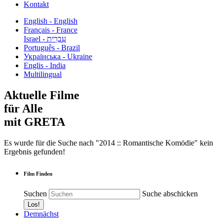
Kontakt
English - English
Français - France
עִבְרִית - Israel
Português - Brazil
Українська - Ukraine
Englis - India
Multilingual
Aktuelle Filme
für Alle
mit GRETA
Es wurde für die Suche nach "2014 :: Romantische Komödie" kein
Ergebnis gefunden!
Film Finden
Suchen
Suche abschicken
Demnächst