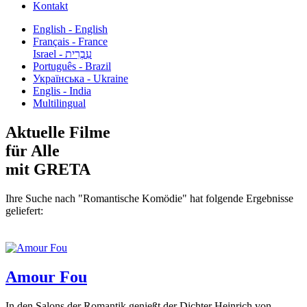
Kontakt
English - English
Français - France
עִבְרִית - Israel
Português - Brazil
Українська - Ukraine
Englis - India
Multilingual
Aktuelle Filme
für Alle
mit GRETA
Ihre Suche nach "Romantische Komödie" hat folgende Ergebnisse
geliefert:
Amour Fou
In den Salons der Romantik genießt der Dichter Heinrich von...