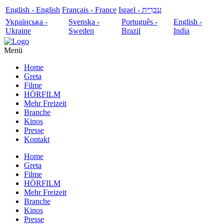
English - English
Français - France
עִבְרִית - Israel
Українська -
Svenska -
Português -
English -
Ukraine
Sweden
Brazil
India
Menü
Home
Greta
Filme
HÖRFILM
Mehr Freizeit
Branche
Kinos
Presse
Kontakt
Home
Greta
Filme
HÖRFILM
Mehr Freizeit
Branche
Kinos
Presse