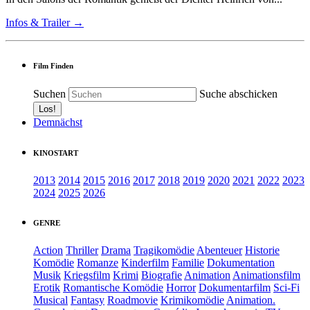
Infos & Trailer →
Film Finden
Suchen
Suche abschicken
Demnächst
KINOSTART
2013
2014
2015
2016
2017
2018
2019
2020
2021
2022
2023
2024
2025
2026
GENRE
Action
Thriller
Drama
Tragikomödie
Abenteuer
Historie
Komödie
Romanze
Kinderfilm
Familie
Dokumentation
Musik
Kriegsfilm
Krimi
Biografie
Animation
Animationsfilm
Erotik
Romantische Komödie
Horror
Dokumentarfilm
Sci-Fi
Musical
Fantasy
Roadmovie
Krimikomödie
Animation.