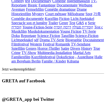
Comedy
test
Documentary
Comédie
Jugendmagazin
TV-
Reportage
Biopic
Fantastique
Documentaire
Werbung
Aventure
Fernsehfilm
Comédie dramatique
Drame
Historienfilm
Mystery
Court métrage
Mélodrame
Spot
가족
Comédie documentée
Kurzfilm
Fiction
Licht-Spektakel
Spectacle son et lumière
Trailer
Genre
Test
G&S
g
Serie
קומדיה
Young-Fiction-Serie
דרמה קומית
קומדיית פעולה
Test c
Musikfilm
Musikdokumentation
Young Fiction
TV-Serie
Doku
Reportage
Science Fiction
Tanzfilm
Science-Fiction
Lichtspektakel
sdf
Drama TV-Serie
Biographie
Docutainment
Filmfestival
Western
Festival
Romantik
TV-Sendung
Spielfilm
Genres
Horror-Thriller
Satire
Divers
History
True
Crime
TV-Show
Multimedia-Installation
Martial Arts
Familienfilm
Kurzfilmfestival
Dokufiction
-
Austellung
Halle
am Berghain Berlin
Familie / Kinder
Kdrama
Jetzt weiterempfehlen!
GRETA auf Facebook
@GRETA_app bei Twitter