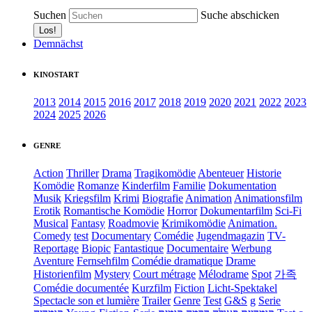
Suchen
Suche abschicken
Demnächst
KINOSTART
2013
2014
2015
2016
2017
2018
2019
2020
2021
2022
2023
2024
2025
2026
GENRE
Action
Thriller
Drama
Tragikomödie
Abenteuer
Historie
Komödie
Romanze
Kinderfilm
Familie
Dokumentation
Musik
Kriegsfilm
Krimi
Biografie
Animation
Animationsfilm
Erotik
Romantische Komödie
Horror
Dokumentarfilm
Sci-Fi
Musical
Fantasy
Roadmovie
Krimikomödie
Animation.
Comedy
test
Documentary
Comédie
Jugendmagazin
TV-
Reportage
Biopic
Fantastique
Documentaire
Werbung
Aventure
Fernsehfilm
Comédie dramatique
Drame
Historienfilm
Mystery
Court métrage
Mélodrame
Spot
가족
Comédie documentée
Kurzfilm
Fiction
Licht-Spektakel
Spectacle son et lumière
Trailer
Genre
Test
G&S
g
Serie