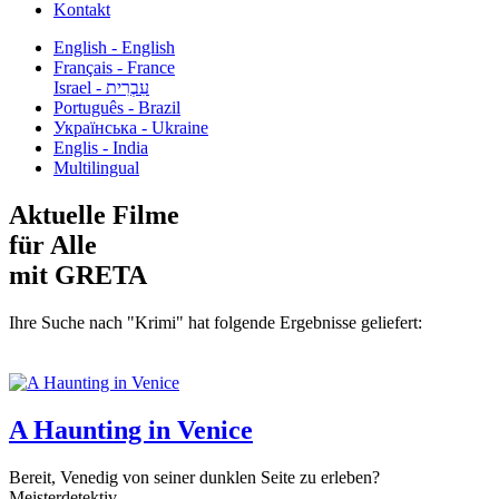
Kontakt
English - English
Français - France
עִבְרִית - Israel
Português - Brazil
Українська - Ukraine
Englis - India
Multilingual
Aktuelle Filme
für Alle
mit GRETA
Ihre Suche nach "Krimi" hat folgende Ergebnisse geliefert:
A Haunting in Venice
Bereit, Venedig von seiner dunklen Seite zu erleben?
Meisterdetektiv...