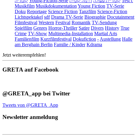
קומדיה
Young-Fiction-Serie
דרמה קומית
קומדיית פעולה
Test c
Musikfilm
Musikdokumentation
Young Fiction
TV-Serie
Doku
Reportage
Science Fiction
Tanzfilm
Science-Fiction
Lichtspektakel
sdf
Drama TV-Serie
Biographie
Docutainment
Filmfestival
Western
Festival
Romantik
TV-Sendung
Spielfilm
Genres
Horror-Thriller
Satire
Divers
History
True
Crime
TV-Show
Multimedia-Installation
Martial Arts
Familienfilm
Kurzfilmfestival
Dokufiction
-
Austellung
Halle
am Berghain Berlin
Familie / Kinder
Kdrama
Jetzt weiterempfehlen!
GRETA auf Facebook
@GRETA_app bei Twitter
Tweets von @GRETA_App
Newsletter anmeldung