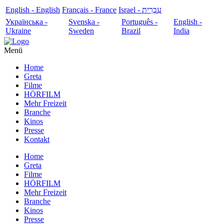
English - English
Français - France
עִבְרִית - Israel
Українська -
Svenska -
Português -
English -
Ukraine
Sweden
Brazil
India
Menü
Home
Greta
Filme
HÖRFILM
Mehr Freizeit
Branche
Kinos
Presse
Kontakt
Home
Greta
Filme
HÖRFILM
Mehr Freizeit
Branche
Kinos
Presse