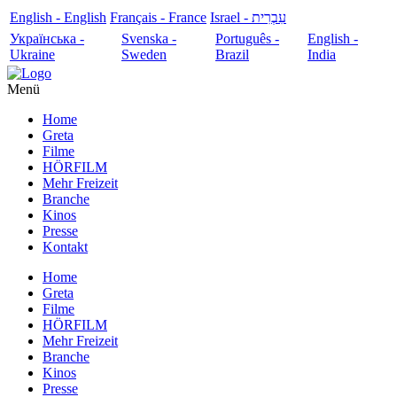
English - English
Français - France
עִבְרִית - Israel
Українська -
Svenska -
Português -
English -
Ukraine
Sweden
Brazil
India
Menü
Home
Greta
Filme
HÖRFILM
Mehr Freizeit
Branche
Kinos
Presse
Kontakt
Home
Greta
Filme
HÖRFILM
Mehr Freizeit
Branche
Kinos
Presse