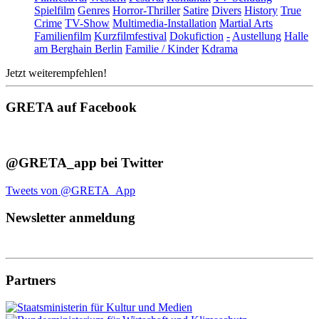
Spielfilm
Genres
Horror-Thriller
Satire
Divers
History
True
Crime
TV-Show
Multimedia-Installation
Martial Arts
Familienfilm
Kurzfilmfestival
Dokufiction
-
Austellung
Halle
am Berghain Berlin
Familie / Kinder
Kdrama
Jetzt weiterempfehlen!
GRETA auf Facebook
@GRETA_app bei Twitter
Tweets von @GRETA_App
Newsletter anmeldung
Partners