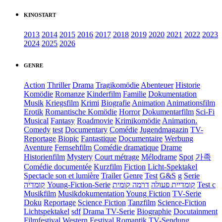
KINOSTART
2013
2014
2015
2016
2017
2018
2019
2020
2021
2022
2023
2024
2025
2026
GENRE
Action
Thriller
Drama
Tragikomödie
Abenteuer
Historie
Komödie
Romanze
Kinderfilm
Familie
Dokumentation
Musik
Kriegsfilm
Krimi
Biografie
Animation
Animationsfilm
Erotik
Romantische Komödie
Horror
Dokumentarfilm
Sci-Fi
Musical
Fantasy
Roadmovie
Krimikomödie
Animation.
Comedy
test
Documentary
Comédie
Jugendmagazin
TV-
Reportage
Biopic
Fantastique
Documentaire
Werbung
Aventure
Fernsehfilm
Comédie dramatique
Drame
Historienfilm
Mystery
Court métrage
Mélodrame
Spot
가족
Comédie documentée
Kurzfilm
Fiction
Licht-Spektakel
Spectacle son et lumière
Trailer
Genre
Test
G&S
g
Serie
קומדיה
Young-Fiction-Serie
דרמה קומית
קומדיית פעולה
Test c
Musikfilm
Musikdokumentation
Young Fiction
TV-Serie
Doku
Reportage
Science Fiction
Tanzfilm
Science-Fiction
Lichtspektakel
sdf
Drama TV-Serie
Biographie
Docutainment
Filmfestival
Western
Festival
Romantik
TV-Sendung