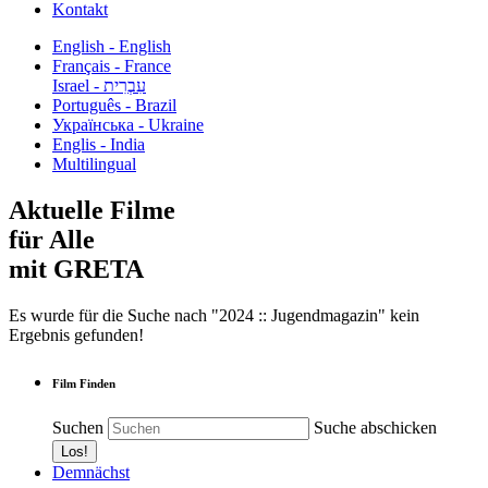
Kontakt
English - English
Français - France
עִבְרִית - Israel
Português - Brazil
Українська - Ukraine
Englis - India
Multilingual
Aktuelle Filme
für Alle
mit GRETA
Es wurde für die Suche nach "2024 :: Jugendmagazin" kein
Ergebnis gefunden!
Film Finden
Suchen
Suche abschicken
Demnächst