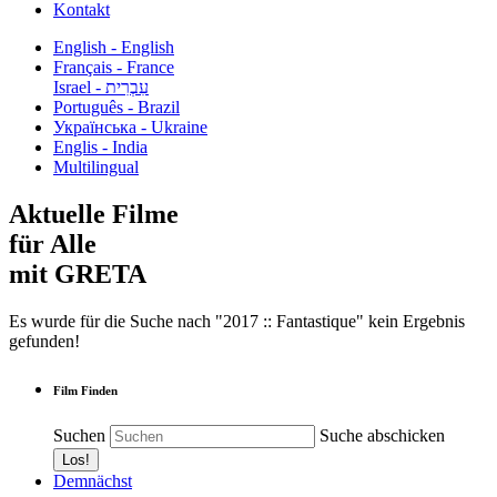
Kontakt
English - English
Français - France
עִבְרִית - Israel
Português - Brazil
Українська - Ukraine
Englis - India
Multilingual
Aktuelle Filme
für Alle
mit GRETA
Es wurde für die Suche nach "2017 :: Fantastique" kein Ergebnis
gefunden!
Film Finden
Suchen
Suche abschicken
Demnächst