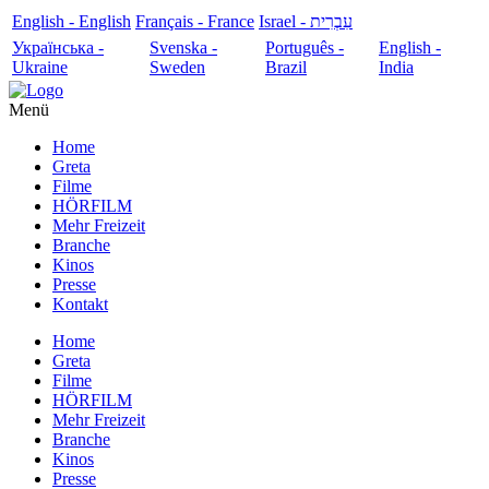
English - English
Français - France
עִבְרִית - Israel
Українська -
Svenska -
Português -
English -
Ukraine
Sweden
Brazil
India
Menü
Home
Greta
Filme
HÖRFILM
Mehr Freizeit
Branche
Kinos
Presse
Kontakt
Home
Greta
Filme
HÖRFILM
Mehr Freizeit
Branche
Kinos
Presse