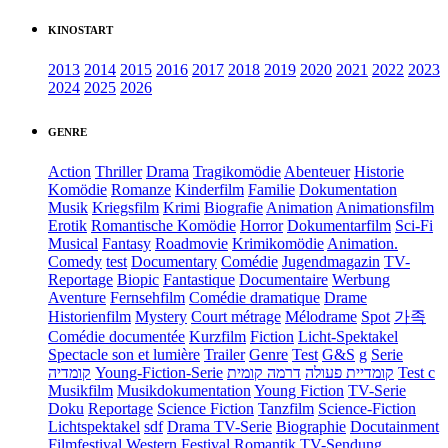
KINOSTART
2013
2014
2015
2016
2017
2018
2019
2020
2021
2022
2023
2024
2025
2026
GENRE
Action
Thriller
Drama
Tragikomödie
Abenteuer
Historie
Komödie
Romanze
Kinderfilm
Familie
Dokumentation
Musik
Kriegsfilm
Krimi
Biografie
Animation
Animationsfilm
Erotik
Romantische Komödie
Horror
Dokumentarfilm
Sci-Fi
Musical
Fantasy
Roadmovie
Krimikomödie
Animation.
Comedy
test
Documentary
Comédie
Jugendmagazin
TV-
Reportage
Biopic
Fantastique
Documentaire
Werbung
Aventure
Fernsehfilm
Comédie dramatique
Drame
Historienfilm
Mystery
Court métrage
Mélodrame
Spot
가족
Comédie documentée
Kurzfilm
Fiction
Licht-Spektakel
Spectacle son et lumière
Trailer
Genre
Test
G&S
g
Serie
קומדיה
Young-Fiction-Serie
דרמה קומית
קומדיית פעולה
Test c
Musikfilm
Musikdokumentation
Young Fiction
TV-Serie
Doku
Reportage
Science Fiction
Tanzfilm
Science-Fiction
Lichtspektakel
sdf
Drama TV-Serie
Biographie
Docutainment
Filmfestival
Western
Festival
Romantik
TV-Sendung