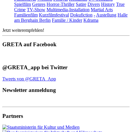
Spielfilm
Genres
Horror-Thriller
Satire
Divers
History
True
Crime
TV-Show
Multimedia-Installation
Martial Arts
Familienfilm
Kurzfilmfestival
Dokufiction
-
Austellung
Halle
am Berghain Berlin
Familie / Kinder
Kdrama
Jetzt weiterempfehlen!
GRETA auf Facebook
@GRETA_app bei Twitter
Tweets von @GRETA_App
Newsletter anmeldung
Partners