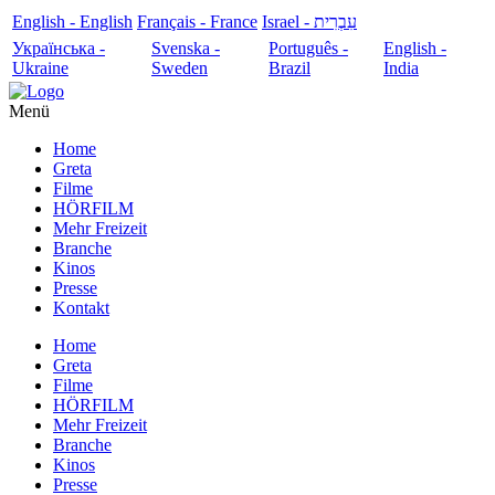
English - English
Français - France
עִבְרִית - Israel
Українська -
Svenska -
Português -
English -
Ukraine
Sweden
Brazil
India
Menü
Home
Greta
Filme
HÖRFILM
Mehr Freizeit
Branche
Kinos
Presse
Kontakt
Home
Greta
Filme
HÖRFILM
Mehr Freizeit
Branche
Kinos
Presse