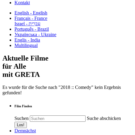
Kontakt
English - English
Français - France
עִבְרִית - Israel
Português - Brazil
Українська - Ukraine
Englis - India
Multilingual
Aktuelle Filme
für Alle
mit GRETA
Es wurde für die Suche nach "2018 :: Comedy" kein Ergebnis
gefunden!
Film Finden
Suchen
Suche abschicken
Demnächst