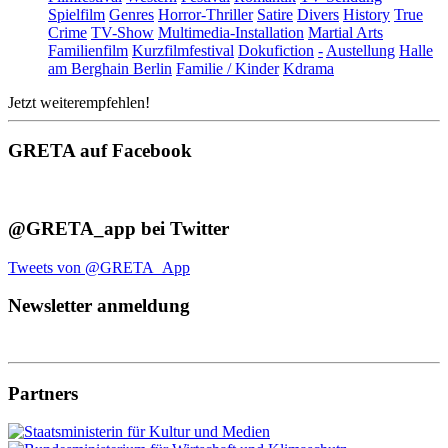
Spielfilm
Genres
Horror-Thriller
Satire
Divers
History
True
Crime
TV-Show
Multimedia-Installation
Martial Arts
Familienfilm
Kurzfilmfestival
Dokufiction
-
Austellung
Halle
am Berghain Berlin
Familie / Kinder
Kdrama
Jetzt weiterempfehlen!
GRETA auf Facebook
@GRETA_app bei Twitter
Tweets von @GRETA_App
Newsletter anmeldung
Partners