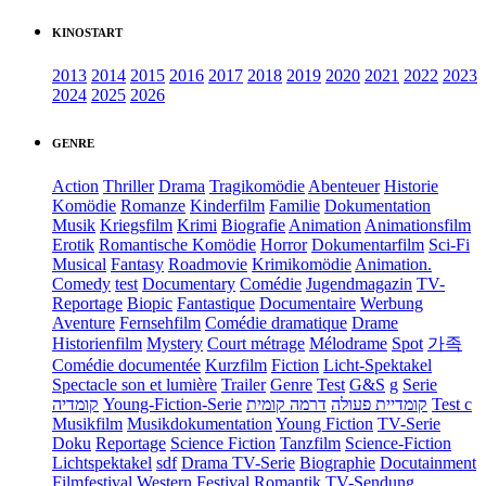
KINOSTART
2013
2014
2015
2016
2017
2018
2019
2020
2021
2022
2023
2024
2025
2026
GENRE
Action
Thriller
Drama
Tragikomödie
Abenteuer
Historie
Komödie
Romanze
Kinderfilm
Familie
Dokumentation
Musik
Kriegsfilm
Krimi
Biografie
Animation
Animationsfilm
Erotik
Romantische Komödie
Horror
Dokumentarfilm
Sci-Fi
Musical
Fantasy
Roadmovie
Krimikomödie
Animation.
Comedy
test
Documentary
Comédie
Jugendmagazin
TV-
Reportage
Biopic
Fantastique
Documentaire
Werbung
Aventure
Fernsehfilm
Comédie dramatique
Drame
Historienfilm
Mystery
Court métrage
Mélodrame
Spot
가족
Comédie documentée
Kurzfilm
Fiction
Licht-Spektakel
Spectacle son et lumière
Trailer
Genre
Test
G&S
g
Serie
קומדיה
Young-Fiction-Serie
דרמה קומית
קומדיית פעולה
Test c
Musikfilm
Musikdokumentation
Young Fiction
TV-Serie
Doku
Reportage
Science Fiction
Tanzfilm
Science-Fiction
Lichtspektakel
sdf
Drama TV-Serie
Biographie
Docutainment
Filmfestival
Western
Festival
Romantik
TV-Sendung