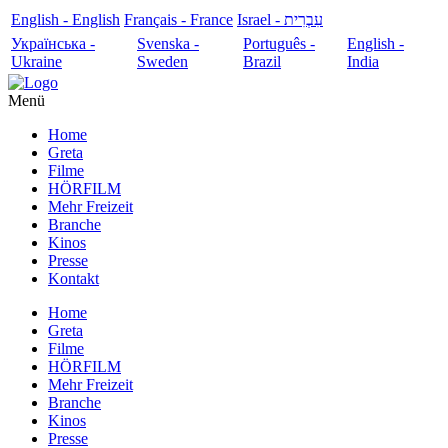
English - English
Français - France
עִבְרִית - Israel
Українська -
Svenska -
Português -
English -
Ukraine
Sweden
Brazil
India
Menü
Home
Greta
Filme
HÖRFILM
Mehr Freizeit
Branche
Kinos
Presse
Kontakt
Home
Greta
Filme
HÖRFILM
Mehr Freizeit
Branche
Kinos
Presse