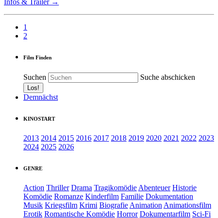
Infos & Trailer →
1
2
Film Finden
Suchen
Suche abschicken
Demnächst
KINOSTART
2013
2014
2015
2016
2017
2018
2019
2020
2021
2022
2023
2024
2025
2026
GENRE
Action
Thriller
Drama
Tragikomödie
Abenteuer
Historie
Komödie
Romanze
Kinderfilm
Familie
Dokumentation
Musik
Kriegsfilm
Krimi
Biografie
Animation
Animationsfilm
Erotik
Romantische Komödie
Horror
Dokumentarfilm
Sci-Fi