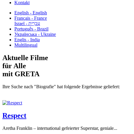
Kontakt
English - English
Français - France
עִבְרִית - Israel
Português - Brazil
Українська - Ukraine
Englis - India
Multilingual
Aktuelle Filme
für Alle
mit GRETA
Ihre Suche nach "Biografie" hat folgende Ergebnisse geliefert:
Respect
Aretha Franklin – international gefeierter Superstar, geniale...