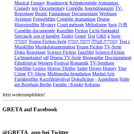
Musical
Fantasy
Roadmovie
Krimikomödie
Animation.
Comedy
test
Documentary
Comédie
Jugendmagazin
TV-
Reportage
Biopic
Fantastique
Documentaire
Werbung
Aventure
Fernsehfilm
Comédie dramatique
Drame
Historienfilm
Mystery
Court métrage
Mélodrame
Spot
가족
Comédie documentée
Kurzfilm
Fiction
Licht-Spektakel
Spectacle son et lumière
Trailer
Genre
Test
G&S
g
Serie
קומדיה
Young-Fiction-Serie
דרמה קומית
קומדיית פעולה
Test c
Musikfilm
Musikdokumentation
Young Fiction
TV-Serie
Doku
Reportage
Science Fiction
Tanzfilm
Science-Fiction
Lichtspektakel
sdf
Drama TV-Serie
Biographie
Docutainment
Filmfestival
Western
Festival
Romantik
TV-Sendung
Spielfilm
Genres
Horror-Thriller
Satire
Divers
History
True
Crime
TV-Show
Multimedia-Installation
Martial Arts
Familienfilm
Kurzfilmfestival
Dokufiction
-
Austellung
Halle
am Berghain Berlin
Familie / Kinder
Kdrama
Jetzt weiterempfehlen!
GRETA auf Facebook
@GRETA_app bei Twitter