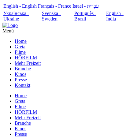
English - English
Français - France
עִבְרִית - Israel
Українська -
Svenska -
Português -
English -
Ukraine
Sweden
Brazil
India
Menü
Home
Greta
Filme
HÖRFILM
Mehr Freizeit
Branche
Kinos
Presse
Kontakt
Home
Greta
Filme
HÖRFILM
Mehr Freizeit
Branche
Kinos
Presse