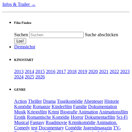
Infos & Trailer →
Film Finden
Suchen
Suche abschicken
Demnächst
KINOSTART
2013
2014
2015
2016
2017
2018
2019
2020
2021
2022
2023
2024
2025
2026
GENRE
Action
Thriller
Drama
Tragikomödie
Abenteuer
Historie
Komödie
Romanze
Kinderfilm
Familie
Dokumentation
Musik
Kriegsfilm
Krimi
Biografie
Animation
Animationsfilm
Erotik
Romantische Komödie
Horror
Dokumentarfilm
Sci-Fi
Musical
Fantasy
Roadmovie
Krimikomödie
Animation.
Comedy
test
Documentary
Comédie
Jugendmagazin
TV-