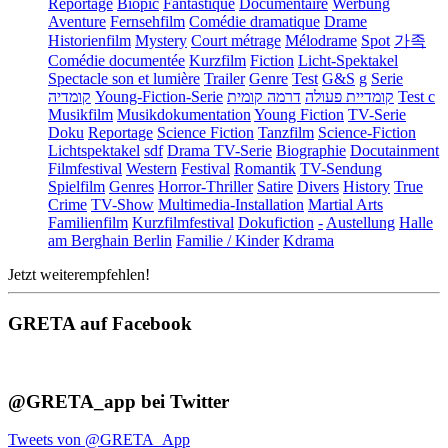
Reportage
Biopic
Fantastique
Documentaire
Werbung
Aventure
Fernsehfilm
Comédie dramatique
Drame
Historienfilm
Mystery
Court métrage
Mélodrame
Spot
가족
Comédie documentée
Kurzfilm
Fiction
Licht-Spektakel
Spectacle son et lumière
Trailer
Genre
Test
G&S
g
Serie
קומדיה
Young-Fiction-Serie
דרמה קומית
קומדיית פעולה
Test c
Musikfilm
Musikdokumentation
Young Fiction
TV-Serie
Doku
Reportage
Science Fiction
Tanzfilm
Science-Fiction
Lichtspektakel
sdf
Drama TV-Serie
Biographie
Docutainment
Filmfestival
Western
Festival
Romantik
TV-Sendung
Spielfilm
Genres
Horror-Thriller
Satire
Divers
History
True
Crime
TV-Show
Multimedia-Installation
Martial Arts
Familienfilm
Kurzfilmfestival
Dokufiction
-
Austellung
Halle
am Berghain Berlin
Familie / Kinder
Kdrama
Jetzt weiterempfehlen!
GRETA auf Facebook
@GRETA_app bei Twitter
Tweets von @GRETA_App