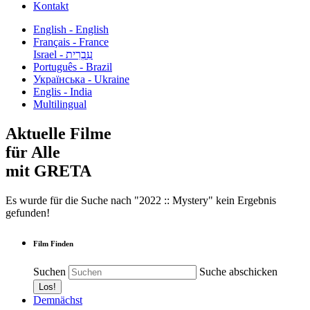
Kontakt
English - English
Français - France
עִבְרִית - Israel
Português - Brazil
Українська - Ukraine
Englis - India
Multilingual
Aktuelle Filme
für Alle
mit GRETA
Es wurde für die Suche nach "2022 :: Mystery" kein Ergebnis
gefunden!
Film Finden
Suchen
Suche abschicken
Demnächst