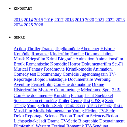
KINOSTART
2013
2014
2015
2016
2017
2018
2019
2020
2021
2022
2023
2024
2025
2026
GENRE
Action
Thriller
Drama
Tragikomödie
Abenteuer
Historie
Komödie
Romanze
Kinderfilm
Familie
Dokumentation
Musik
Kriegsfilm
Krimi
Biografie
Animation
Animationsfilm
Erotik
Romantische Komödie
Horror
Dokumentarfilm
Sci-Fi
Musical
Fantasy
Roadmovie
Krimikomödie
Animation.
Comedy
test
Documentary
Comédie
Jugendmagazin
TV-
Reportage
Biopic
Fantastique
Documentaire
Werbung
Aventure
Fernsehfilm
Comédie dramatique
Drame
Historienfilm
Mystery
Court métrage
Mélodrame
Spot
가족
Comédie documentée
Kurzfilm
Fiction
Licht-Spektakel
Spectacle son et lumière
Trailer
Genre
Test
G&S
g
Serie
קומדיה
Young-Fiction-Serie
דרמה קומית
קומדיית פעולה
Test c
Musikfilm
Musikdokumentation
Young Fiction
TV-Serie
Doku
Reportage
Science Fiction
Tanzfilm
Science-Fiction
Lichtspektakel
sdf
Drama TV-Serie
Biographie
Docutainment
Filmfestival
Western
Festival
Romantik
TV-Sendung