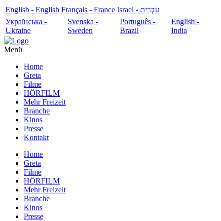
English - English
Français - France
עִבְרִית - Israel
Українська -
Svenska -
Português -
English -
Ukraine
Sweden
Brazil
India
Menü
Home
Greta
Filme
HÖRFILM
Mehr Freizeit
Branche
Kinos
Presse
Kontakt
Home
Greta
Filme
HÖRFILM
Mehr Freizeit
Branche
Kinos
Presse