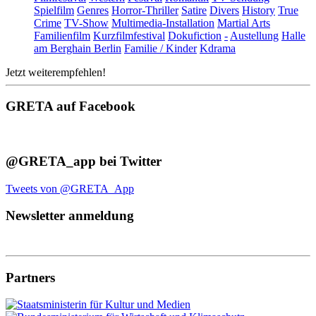
Spielfilm
Genres
Horror-Thriller
Satire
Divers
History
True
Crime
TV-Show
Multimedia-Installation
Martial Arts
Familienfilm
Kurzfilmfestival
Dokufiction
-
Austellung
Halle
am Berghain Berlin
Familie / Kinder
Kdrama
Jetzt weiterempfehlen!
GRETA auf Facebook
@GRETA_app bei Twitter
Tweets von @GRETA_App
Newsletter anmeldung
Partners