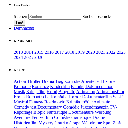
Film Finden
Suchen
Suche abschicken
Demnächst
KINOSTART
2013
2014
2015
2016
2017
2018
2019
2020
2021
2022
2023
2024
2025
2026
GENRE
Action
Thriller
Drama
Tragikomödie
Abenteuer
Historie
Komödie
Romanze
Kinderfilm
Familie
Dokumentation
Musik
Kriegsfilm
Krimi
Biografie
Animation
Animationsfilm
Erotik
Romantische Komödie
Horror
Dokumentarfilm
Sci-Fi
Musical
Fantasy
Roadmovie
Krimikomödie
Animation.
Comedy
test
Documentary
Comédie
Jugendmagazin
TV-
Reportage
Biopic
Fantastique
Documentaire
Werbung
Aventure
Fernsehfilm
Comédie dramatique
Drame
Historienfilm
Mystery
Court métrage
Mélodrame
Spot
가족