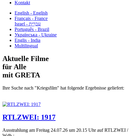
Kontakt
English - English
Français - France
עִבְרִית - Israel
Português - Brazil
Українська - Ukraine
Englis - India
Multilingual
Aktuelle Filme
für Alle
mit GRETA
Ihre Suche nach "Kriegsfilm" hat folgende Ergebnisse geliefert:
RTLZWEI: 1917
Ausstrahlung am Freitag 24.07.26 um 20.15 Uhr auf RTLZWEI /
Wdh.:...