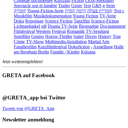
Comédie documentée
Kurzfilm
Fiction
Licht-Spektakel
Spectacle son et lumière
Trailer
Genre
Test
G&S
g
Serie
קומדיה
Young-Fiction-Serie
דרמה קומית
קומדיית פעולה
Test c
Musikfilm
Musikdokumentation
Young Fiction
TV-Serie
Doku
Reportage
Science Fiction
Tanzfilm
Science-Fiction
Lichtspektakel
sdf
Drama TV-Serie
Biographie
Docutainment
Filmfestival
Western
Festival
Romantik
TV-Sendung
Spielfilm
Genres
Horror-Thriller
Satire
Divers
History
True
Crime
TV-Show
Multimedia-Installation
Martial Arts
Familienfilm
Kurzfilmfestival
Dokufiction
-
Austellung
Halle
am Berghain Berlin
Familie / Kinder
Kdrama
Jetzt weiterempfehlen!
GRETA auf Facebook
@GRETA_app bei Twitter
Tweets von @GRETA_App
Newsletter anmeldung