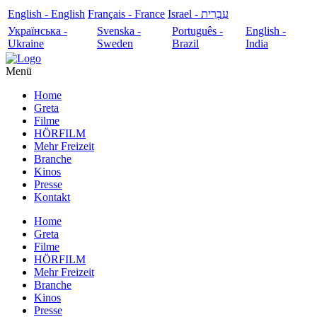
English - English
Français - France
עִבְרִית - Israel
Українська -
Svenska -
Português -
English -
Ukraine
Sweden
Brazil
India
Menü
Home
Greta
Filme
HÖRFILM
Mehr Freizeit
Branche
Kinos
Presse
Kontakt
Home
Greta
Filme
HÖRFILM
Mehr Freizeit
Branche
Kinos
Presse