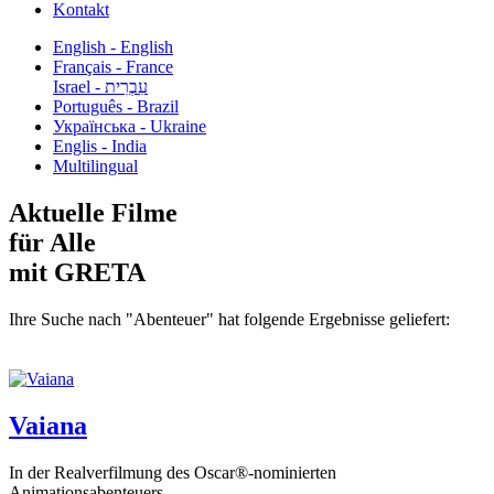
Kontakt
English - English
Français - France
עִבְרִית - Israel
Português - Brazil
Українська - Ukraine
Englis - India
Multilingual
Aktuelle Filme
für Alle
mit GRETA
Ihre Suche nach "Abenteuer" hat folgende Ergebnisse geliefert:
Vaiana
In der Realverfilmung des Oscar®-nominierten
Animationsabenteuers...