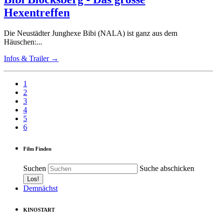
Hexentreffen
Die Neustädter Junghexe Bibi (NALA) ist ganz aus dem
Häuschen:...
Infos & Trailer →
1
2
3
4
5
6
Film Finden
Suchen
Suche abschicken
Demnächst
KINOSTART