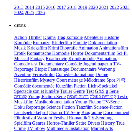
2013
2014
2015
2016
2017
2018
2019
2020
2021
2022
2023
2024
2025
2026
GENRE
Action
Thriller
Drama
Tragikomödie
Abenteuer
Historie
Komödie
Romanze
Kinderfilm
Familie
Dokumentation
Musik
Kriegsfilm
Krimi
Biografie
Animation
Animationsfilm
Erotik
Romantische Komödie
Horror
Dokumentarfilm
Sci-Fi
Musical
Fantasy
Roadmovie
Krimikomödie
Animation.
Comedy
test
Documentary
Comédie
Jugendmagazin
TV-
Reportage
Biopic
Fantastique
Documentaire
Werbung
Aventure
Fernsehfilm
Comédie dramatique
Drame
Historienfilm
Mystery
Court métrage
Mélodrame
Spot
가족
Comédie documentée
Kurzfilm
Fiction
Licht-Spektakel
Spectacle son et lumière
Trailer
Genre
Test
G&S
g
Serie
קומדיה
Young-Fiction-Serie
דרמה קומית
קומדיית פעולה
Test c
Musikfilm
Musikdokumentation
Young Fiction
TV-Serie
Doku
Reportage
Science Fiction
Tanzfilm
Science-Fiction
Lichtspektakel
sdf
Drama TV-Serie
Biographie
Docutainment
Filmfestival
Western
Festival
Romantik
TV-Sendung
Spielfilm
Genres
Horror-Thriller
Satire
Divers
History
True
Crime
TV-Show
Multimedia-Installation
Martial Arts