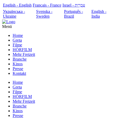
English - English
Français - France
עִבְרִית - Israel
Українська -
Svenska -
Português -
English -
Ukraine
Sweden
Brazil
India
Menü
Home
Greta
Filme
HÖRFILM
Mehr Freizeit
Branche
Kinos
Presse
Kontakt
Home
Greta
Filme
HÖRFILM
Mehr Freizeit
Branche
Kinos
Presse