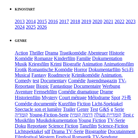
KINOSTART
2013
2014
2015
2016
2017
2018
2019
2020
2021
2022
2023
2024
2025
2026
GENRE
Action
Thriller
Drama
Tragikomödie
Abenteuer
Historie
Komödie
Romanze
Kinderfilm
Familie
Dokumentation
Musik
Kriegsfilm
Krimi
Biografie
Animation
Animationsfilm
Erotik
Romantische Komödie
Horror
Dokumentarfilm
Sci-Fi
Musical
Fantasy
Roadmovie
Krimikomödie
Animation.
Comedy
test
Documentary
Comédie
Jugendmagazin
TV-
Reportage
Biopic
Fantastique
Documentaire
Werbung
Aventure
Fernsehfilm
Comédie dramatique
Drame
Historienfilm
Mystery
Court métrage
Mélodrame
Spot
가족
Comédie documentée
Kurzfilm
Fiction
Licht-Spektakel
Spectacle son et lumière
Trailer
Genre
Test
G&S
g
Serie
קומדיה
Young-Fiction-Serie
דרמה קומית
קומדיית פעולה
Test c
Musikfilm
Musikdokumentation
Young Fiction
TV-Serie
Doku
Reportage
Science Fiction
Tanzfilm
Science-Fiction
Lichtspektakel
sdf
Drama TV-Serie
Biographie
Docutainment
Filmfestival
Western
Festival
Romantik
TV-Sendung