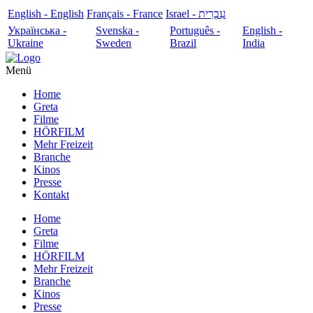
English - English
Français - France
עִבְרִית - Israel
Українська -
Svenska -
Português -
English -
Ukraine
Sweden
Brazil
India
Menü
Home
Greta
Filme
HÖRFILM
Mehr Freizeit
Branche
Kinos
Presse
Kontakt
Home
Greta
Filme
HÖRFILM
Mehr Freizeit
Branche
Kinos
Presse