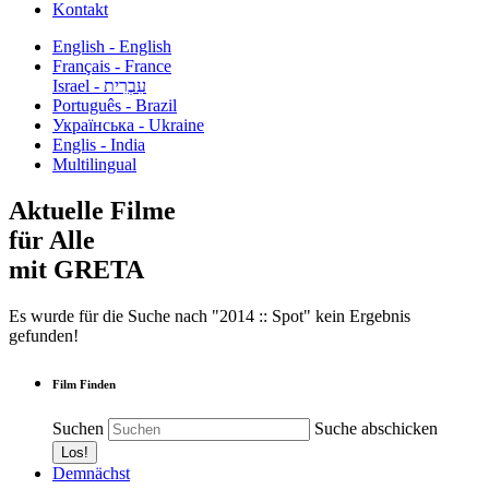
Kontakt
English - English
Français - France
עִבְרִית - Israel
Português - Brazil
Українська - Ukraine
Englis - India
Multilingual
Aktuelle Filme
für Alle
mit GRETA
Es wurde für die Suche nach "2014 :: Spot" kein Ergebnis
gefunden!
Film Finden
Suchen
Suche abschicken
Demnächst