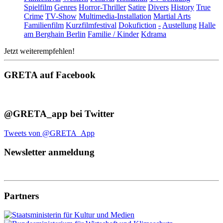
Spielfilm
Genres
Horror-Thriller
Satire
Divers
History
True
Crime
TV-Show
Multimedia-Installation
Martial Arts
Familienfilm
Kurzfilmfestival
Dokufiction
-
Austellung
Halle
am Berghain Berlin
Familie / Kinder
Kdrama
Jetzt weiterempfehlen!
GRETA auf Facebook
@GRETA_app bei Twitter
Tweets von @GRETA_App
Newsletter anmeldung
Partners