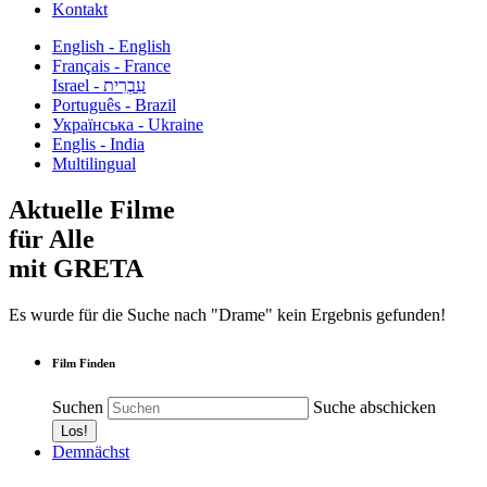
Kontakt
English - English
Français - France
עִבְרִית - Israel
Português - Brazil
Українська - Ukraine
Englis - India
Multilingual
Aktuelle Filme
für Alle
mit GRETA
Es wurde für die Suche nach "Drame" kein Ergebnis gefunden!
Film Finden
Suchen
Suche abschicken
Demnächst