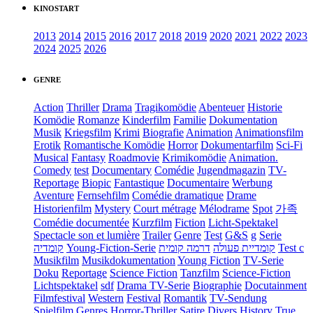
KINOSTART
2013
2014
2015
2016
2017
2018
2019
2020
2021
2022
2023
2024
2025
2026
GENRE
Action
Thriller
Drama
Tragikomödie
Abenteuer
Historie
Komödie
Romanze
Kinderfilm
Familie
Dokumentation
Musik
Kriegsfilm
Krimi
Biografie
Animation
Animationsfilm
Erotik
Romantische Komödie
Horror
Dokumentarfilm
Sci-Fi
Musical
Fantasy
Roadmovie
Krimikomödie
Animation.
Comedy
test
Documentary
Comédie
Jugendmagazin
TV-
Reportage
Biopic
Fantastique
Documentaire
Werbung
Aventure
Fernsehfilm
Comédie dramatique
Drame
Historienfilm
Mystery
Court métrage
Mélodrame
Spot
가족
Comédie documentée
Kurzfilm
Fiction
Licht-Spektakel
Spectacle son et lumière
Trailer
Genre
Test
G&S
g
Serie
קומדיה
Young-Fiction-Serie
דרמה קומית
קומדיית פעולה
Test c
Musikfilm
Musikdokumentation
Young Fiction
TV-Serie
Doku
Reportage
Science Fiction
Tanzfilm
Science-Fiction
Lichtspektakel
sdf
Drama TV-Serie
Biographie
Docutainment
Filmfestival
Western
Festival
Romantik
TV-Sendung
Spielfilm
Genres
Horror-Thriller
Satire
Divers
History
True