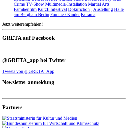
Crime
TV-Show
Multimedia-Installation
Martial Arts
Familienfilm
Kurzfilmfestival
Dokufiction
-
Austellung
Halle
am Berghain Berlin
Familie / Kinder
Kdrama
Jetzt weiterempfehlen!
GRETA auf Facebook
@GRETA_app bei Twitter
Tweets von @GRETA_App
Newsletter anmeldung
Partners