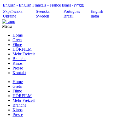
English - English
Français - France
עִבְרִית - Israel
Українська -
Svenska -
Português -
English -
Ukraine
Sweden
Brazil
India
Menü
Home
Greta
Filme
HÖRFILM
Mehr Freizeit
Branche
Kinos
Presse
Kontakt
Home
Greta
Filme
HÖRFILM
Mehr Freizeit
Branche
Kinos
Presse