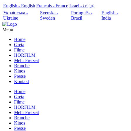
English - English
Français - France
עִבְרִית - Israel
Українська -
Svenska -
Português -
English -
Ukraine
Sweden
Brazil
India
Menü
Home
Greta
Filme
HÖRFILM
Mehr Freizeit
Branche
Kinos
Presse
Kontakt
Home
Greta
Filme
HÖRFILM
Mehr Freizeit
Branche
Kinos
Presse