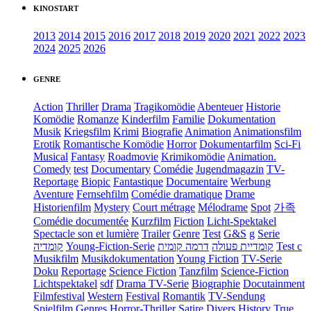
KINOSTART
2013
2014
2015
2016
2017
2018
2019
2020
2021
2022
2023
2024
2025
2026
GENRE
Action
Thriller
Drama
Tragikomödie
Abenteuer
Historie
Komödie
Romanze
Kinderfilm
Familie
Dokumentation
Musik
Kriegsfilm
Krimi
Biografie
Animation
Animationsfilm
Erotik
Romantische Komödie
Horror
Dokumentarfilm
Sci-Fi
Musical
Fantasy
Roadmovie
Krimikomödie
Animation.
Comedy
test
Documentary
Comédie
Jugendmagazin
TV-
Reportage
Biopic
Fantastique
Documentaire
Werbung
Aventure
Fernsehfilm
Comédie dramatique
Drame
Historienfilm
Mystery
Court métrage
Mélodrame
Spot
가족
Comédie documentée
Kurzfilm
Fiction
Licht-Spektakel
Spectacle son et lumière
Trailer
Genre
Test
G&S
g
Serie
קומדיה
Young-Fiction-Serie
דרמה קומית
קומדיית פעולה
Test c
Musikfilm
Musikdokumentation
Young Fiction
TV-Serie
Doku
Reportage
Science Fiction
Tanzfilm
Science-Fiction
Lichtspektakel
sdf
Drama TV-Serie
Biographie
Docutainment
Filmfestival
Western
Festival
Romantik
TV-Sendung
Spielfilm
Genres
Horror-Thriller
Satire
Divers
History
True