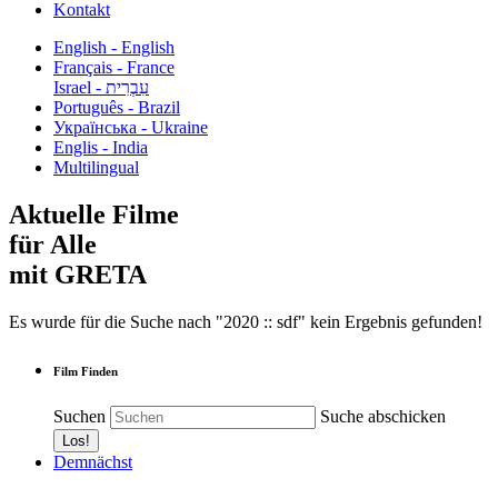
Kontakt
English - English
Français - France
עִבְרִית - Israel
Português - Brazil
Українська - Ukraine
Englis - India
Multilingual
Aktuelle Filme
für Alle
mit GRETA
Es wurde für die Suche nach "2020 :: sdf" kein Ergebnis gefunden!
Film Finden
Suchen
Suche abschicken
Demnächst