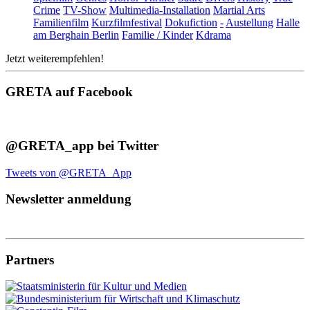
Crime
TV-Show
Multimedia-Installation
Martial Arts
Familienfilm
Kurzfilmfestival
Dokufiction
-
Austellung
Halle
am Berghain Berlin
Familie / Kinder
Kdrama
Jetzt weiterempfehlen!
GRETA auf Facebook
@GRETA_app bei Twitter
Tweets von @GRETA_App
Newsletter anmeldung
Partners