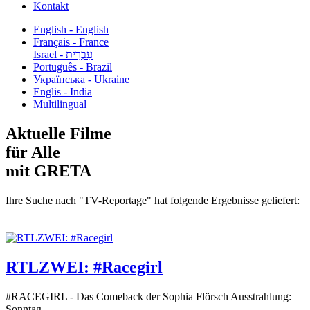
Kontakt
English - English
Français - France
עִבְרִית - Israel
Português - Brazil
Українська - Ukraine
Englis - India
Multilingual
Aktuelle Filme
für Alle
mit GRETA
Ihre Suche nach "TV-Reportage" hat folgende Ergebnisse geliefert:
RTLZWEI: #Racegirl
#RACEGIRL - Das Comeback der Sophia Flörsch Ausstrahlung:
Sonntag...