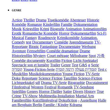
GENRE
Action
Thriller
Drama
Tragikomödie
Abenteuer
Historie
Komödie
Romanze
Kinderfilm
Familie
Dokumentation
Musik
Kriegsfilm
Krimi
Biografie
Animation
Animationsfilm
Erotik
Romantische Komödie
Horror
Dokumentarfilm
Sci-Fi
Musical
Fantasy
Roadmovie
Krimikomödie
Animation.
Comedy
test
Documentary
Comédie
Jugendmagazin
TV-
Reportage
Biopic
Fantastique
Documentaire
Werbung
Aventure
Fernsehfilm
Comédie dramatique
Drame
Historienfilm
Mystery
Court métrage
Mélodrame
Spot
가족
Comédie documentée
Kurzfilm
Fiction
Licht-Spektakel
Spectacle son et lumière
Trailer
Genre
Test
G&S
g
Serie
קומדיה
Young-Fiction-Serie
דרמה קומית
קומדיית פעולה
Test c
Musikfilm
Musikdokumentation
Young Fiction
TV-Serie
Doku
Reportage
Science Fiction
Tanzfilm
Science-Fiction
Lichtspektakel
sdf
Drama TV-Serie
Biographie
Docutainment
Filmfestival
Western
Festival
Romantik
TV-Sendung
Spielfilm
Genres
Horror-Thriller
Satire
Divers
History
True
Crime
TV-Show
Multimedia-Installation
Martial Arts
Familienfilm
Kurzfilmfestival
Dokufiction
-
Austellung
Halle
am Berghain Berlin
Familie / Kinder
Kdrama