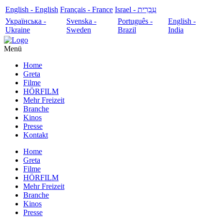
English - English
Français - France
עִבְרִית - Israel
Українська -
Svenska -
Português -
English -
Ukraine
Sweden
Brazil
India
Menü
Home
Greta
Filme
HÖRFILM
Mehr Freizeit
Branche
Kinos
Presse
Kontakt
Home
Greta
Filme
HÖRFILM
Mehr Freizeit
Branche
Kinos
Presse