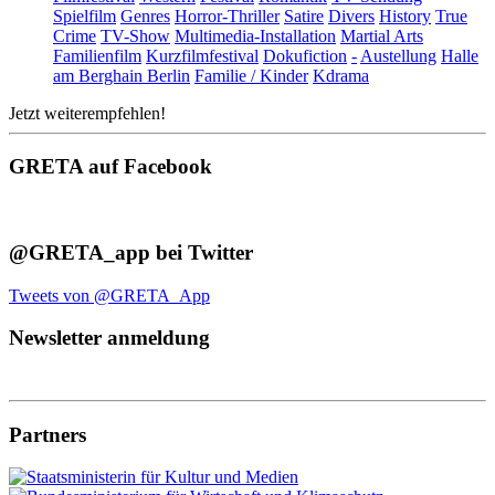
Spielfilm
Genres
Horror-Thriller
Satire
Divers
History
True
Crime
TV-Show
Multimedia-Installation
Martial Arts
Familienfilm
Kurzfilmfestival
Dokufiction
-
Austellung
Halle
am Berghain Berlin
Familie / Kinder
Kdrama
Jetzt weiterempfehlen!
GRETA auf Facebook
@GRETA_app bei Twitter
Tweets von @GRETA_App
Newsletter anmeldung
Partners