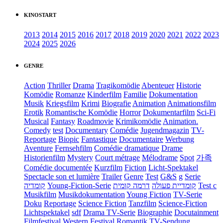
KINOSTART
2013
2014
2015
2016
2017
2018
2019
2020
2021
2022
2023
2024
2025
2026
GENRE
Action
Thriller
Drama
Tragikomödie
Abenteuer
Historie
Komödie
Romanze
Kinderfilm
Familie
Dokumentation
Musik
Kriegsfilm
Krimi
Biografie
Animation
Animationsfilm
Erotik
Romantische Komödie
Horror
Dokumentarfilm
Sci-Fi
Musical
Fantasy
Roadmovie
Krimikomödie
Animation.
Comedy
test
Documentary
Comédie
Jugendmagazin
TV-
Reportage
Biopic
Fantastique
Documentaire
Werbung
Aventure
Fernsehfilm
Comédie dramatique
Drame
Historienfilm
Mystery
Court métrage
Mélodrame
Spot
가족
Comédie documentée
Kurzfilm
Fiction
Licht-Spektakel
Spectacle son et lumière
Trailer
Genre
Test
G&S
g
Serie
קומדיה
Young-Fiction-Serie
דרמה קומית
קומדיית פעולה
Test c
Musikfilm
Musikdokumentation
Young Fiction
TV-Serie
Doku
Reportage
Science Fiction
Tanzfilm
Science-Fiction
Lichtspektakel
sdf
Drama TV-Serie
Biographie
Docutainment
Filmfestival
Western
Festival
Romantik
TV-Sendung