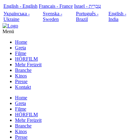
English - English
Français - France
עִבְרִית - Israel
Українська -
Svenska -
Português -
English -
Ukraine
Sweden
Brazil
India
Menü
Home
Greta
Filme
HÖRFILM
Mehr Freizeit
Branche
Kinos
Presse
Kontakt
Home
Greta
Filme
HÖRFILM
Mehr Freizeit
Branche
Kinos
Presse