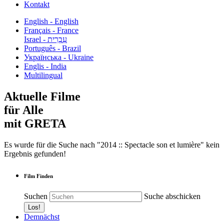
Kontakt
English - English
Français - France
עִבְרִית - Israel
Português - Brazil
Українська - Ukraine
Englis - India
Multilingual
Aktuelle Filme
für Alle
mit GRETA
Es wurde für die Suche nach "2014 :: Spectacle son et lumière" kein
Ergebnis gefunden!
Film Finden
Suchen
Suche abschicken
Demnächst