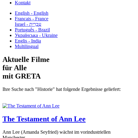
Kontakt
English - English
Français - France
עִבְרִית - Israel
Português - Brazil
Українська - Ukraine
Englis - India
Multilingual
Aktuelle Filme
für Alle
mit GRETA
Ihre Suche nach "Historie" hat folgende Ergebnisse geliefert:
The Testament of Ann Lee
Ann Lee (Amanda Seyfried) wächst im vorindustriellen
Manchester...