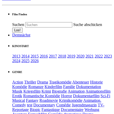
Film Finden
Suchen
Suche abschicken
Demnächst
KINOSTART
2013
2014
2015
2016
2017
2018
2019
2020
2021
2022
2023
2024
2025
2026
GENRE
Action
Thriller
Drama
Tragikomödie
Abenteuer
Historie
Komödie
Romanze
Kinderfilm
Familie
Dokumentation
Musik
Kriegsfilm
Krimi
Biografie
Animation
Animationsfilm
Erotik
Romantische Komödie
Horror
Dokumentarfilm
Sci-Fi
Musical
Fantasy
Roadmovie
Krimikomödie
Animation.
Comedy
test
Documentary
Comédie
Jugendmagazin
TV-
Reportage
Biopic
Fantastique
Documentaire
Werbung