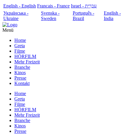
English - English
Français - France
עִבְרִית - Israel
Українська -
Svenska -
Português -
English -
Ukraine
Sweden
Brazil
India
Menü
Home
Greta
Filme
HÖRFILM
Mehr Freizeit
Branche
Kinos
Presse
Kontakt
Home
Greta
Filme
HÖRFILM
Mehr Freizeit
Branche
Kinos
Presse