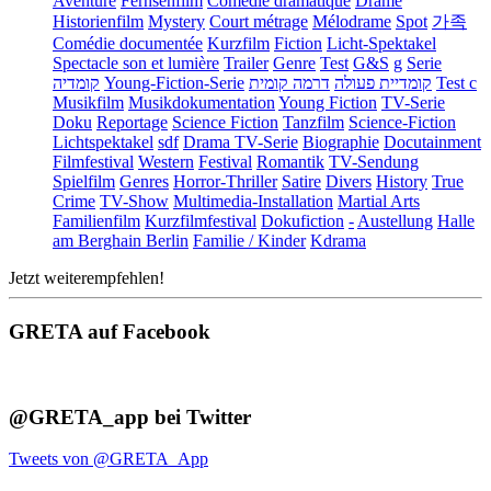
Aventure
Fernsehfilm
Comédie dramatique
Drame
Historienfilm
Mystery
Court métrage
Mélodrame
Spot
가족
Comédie documentée
Kurzfilm
Fiction
Licht-Spektakel
Spectacle son et lumière
Trailer
Genre
Test
G&S
g
Serie
קומדיה
Young-Fiction-Serie
דרמה קומית
קומדיית פעולה
Test c
Musikfilm
Musikdokumentation
Young Fiction
TV-Serie
Doku
Reportage
Science Fiction
Tanzfilm
Science-Fiction
Lichtspektakel
sdf
Drama TV-Serie
Biographie
Docutainment
Filmfestival
Western
Festival
Romantik
TV-Sendung
Spielfilm
Genres
Horror-Thriller
Satire
Divers
History
True
Crime
TV-Show
Multimedia-Installation
Martial Arts
Familienfilm
Kurzfilmfestival
Dokufiction
-
Austellung
Halle
am Berghain Berlin
Familie / Kinder
Kdrama
Jetzt weiterempfehlen!
GRETA auf Facebook
@GRETA_app bei Twitter
Tweets von @GRETA_App