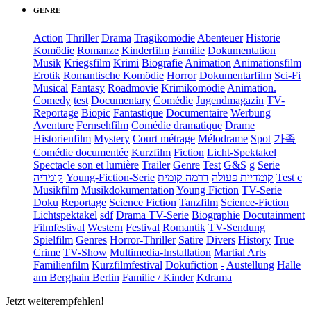
GENRE
Action
Thriller
Drama
Tragikomödie
Abenteuer
Historie
Komödie
Romanze
Kinderfilm
Familie
Dokumentation
Musik
Kriegsfilm
Krimi
Biografie
Animation
Animationsfilm
Erotik
Romantische Komödie
Horror
Dokumentarfilm
Sci-Fi
Musical
Fantasy
Roadmovie
Krimikomödie
Animation.
Comedy
test
Documentary
Comédie
Jugendmagazin
TV-
Reportage
Biopic
Fantastique
Documentaire
Werbung
Aventure
Fernsehfilm
Comédie dramatique
Drame
Historienfilm
Mystery
Court métrage
Mélodrame
Spot
가족
Comédie documentée
Kurzfilm
Fiction
Licht-Spektakel
Spectacle son et lumière
Trailer
Genre
Test
G&S
g
Serie
קומדיה
Young-Fiction-Serie
דרמה קומית
קומדיית פעולה
Test c
Musikfilm
Musikdokumentation
Young Fiction
TV-Serie
Doku
Reportage
Science Fiction
Tanzfilm
Science-Fiction
Lichtspektakel
sdf
Drama TV-Serie
Biographie
Docutainment
Filmfestival
Western
Festival
Romantik
TV-Sendung
Spielfilm
Genres
Horror-Thriller
Satire
Divers
History
True
Crime
TV-Show
Multimedia-Installation
Martial Arts
Familienfilm
Kurzfilmfestival
Dokufiction
-
Austellung
Halle
am Berghain Berlin
Familie / Kinder
Kdrama
Jetzt weiterempfehlen!