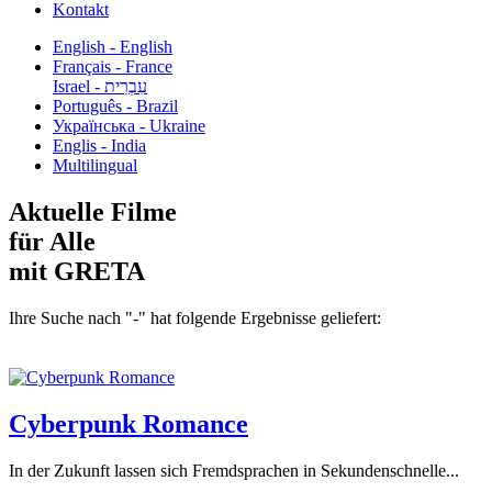
Kontakt
English - English
Français - France
עִבְרִית - Israel
Português - Brazil
Українська - Ukraine
Englis - India
Multilingual
Aktuelle Filme
für Alle
mit GRETA
Ihre Suche nach "-" hat folgende Ergebnisse geliefert:
Cyberpunk Romance
In der Zukunft lassen sich Fremdsprachen in Sekundenschnelle...