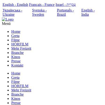
English - English
Français - France
עִבְרִית - Israel
Українська -
Svenska -
Português -
English -
Ukraine
Sweden
Brazil
India
Menü
Home
Greta
Filme
HÖRFILM
Mehr Freizeit
Branche
Kinos
Presse
Kontakt
Home
Greta
Filme
HÖRFILM
Mehr Freizeit
Branche
Kinos
Presse