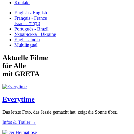
Kontakt
English - English
Français - France
עִבְרִית - Israel
Português - Brazil
Українська - Ukraine
Englis - India
Multilingual
Aktuelle Filme
für Alle
mit GRETA
Everytime
Das letzte Foto, das Jessie gemacht hat, zeigt die Sonne über...
Infos & Trailer →