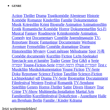
GENRE
Action
Thriller
Drama
Tragikomödie
Abenteuer
Historie
Komödie
Romanze
Kinderfilm
Familie
Dokumentation
Musik
Kriegsfilm
Krimi
Biografie
Animation
Animationsfilm
Erotik
Romantische Komödie
Horror
Dokumentarfilm
Sci-Fi
Musical
Fantasy
Roadmovie
Krimikomödie
Animation.
Comedy
test
Documentary
Comédie
Jugendmagazin
TV-
Reportage
Biopic
Fantastique
Documentaire
Werbung
Aventure
Fernsehfilm
Comédie dramatique
Drame
Historienfilm
Mystery
Court métrage
Mélodrame
Spot
가족
Comédie documentée
Kurzfilm
Fiction
Licht-Spektakel
Spectacle son et lumière
Trailer
Genre
Test
G&S
g
Serie
קומדיה
Young-Fiction-Serie
דרמה קומית
קומדיית פעולה
Test c
Musikfilm
Musikdokumentation
Young Fiction
TV-Serie
Doku
Reportage
Science Fiction
Tanzfilm
Science-Fiction
Lichtspektakel
sdf
Drama TV-Serie
Biographie
Docutainment
Filmfestival
Western
Festival
Romantik
TV-Sendung
Spielfilm
Genres
Horror-Thriller
Satire
Divers
History
True
Crime
TV-Show
Multimedia-Installation
Martial Arts
Familienfilm
Kurzfilmfestival
Dokufiction
-
Austellung
Halle
am Berghain Berlin
Familie / Kinder
Kdrama
Jetzt weiterempfehlen!