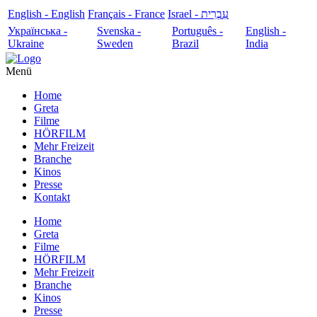
English - English
Français - France
עִבְרִית - Israel
Українська -
Svenska -
Português -
English -
Ukraine
Sweden
Brazil
India
Menü
Home
Greta
Filme
HÖRFILM
Mehr Freizeit
Branche
Kinos
Presse
Kontakt
Home
Greta
Filme
HÖRFILM
Mehr Freizeit
Branche
Kinos
Presse