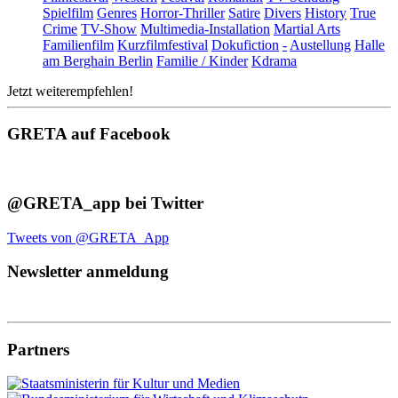
Spielfilm
Genres
Horror-Thriller
Satire
Divers
History
True
Crime
TV-Show
Multimedia-Installation
Martial Arts
Familienfilm
Kurzfilmfestival
Dokufiction
-
Austellung
Halle
am Berghain Berlin
Familie / Kinder
Kdrama
Jetzt weiterempfehlen!
GRETA auf Facebook
@GRETA_app bei Twitter
Tweets von @GRETA_App
Newsletter anmeldung
Partners