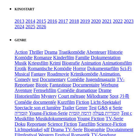
KINOSTART
2013
2014
2015
2016
2017
2018
2019
2020
2021
2022
2023
2024
2025
2026
GENRE
Action
Thriller
Drama
Tragikomödie
Abenteuer
Historie
Komödie
Romanze
Kinderfilm
Familie
Dokumentation
Musik
Kriegsfilm
Krimi
Biografie
Animation
Animationsfilm
Erotik
Romantische Komödie
Horror
Dokumentarfilm
Sci-Fi
Musical
Fantasy
Roadmovie
Krimikomödie
Animation.
Comedy
test
Documentary
Comédie
Jugendmagazin
TV-
Reportage
Biopic
Fantastique
Documentaire
Werbung
Aventure
Fernsehfilm
Comédie dramatique
Drame
Historienfilm
Mystery
Court métrage
Mélodrame
Spot
가족
Comédie documentée
Kurzfilm
Fiction
Licht-Spektakel
Spectacle son et lumière
Trailer
Genre
Test
G&S
g
Serie
קומדיה
Young-Fiction-Serie
דרמה קומית
קומדיית פעולה
Test c
Musikfilm
Musikdokumentation
Young Fiction
TV-Serie
Doku
Reportage
Science Fiction
Tanzfilm
Science-Fiction
Lichtspektakel
sdf
Drama TV-Serie
Biographie
Docutainment
Filmfestival
Western
Festival
Romantik
TV-Sendung