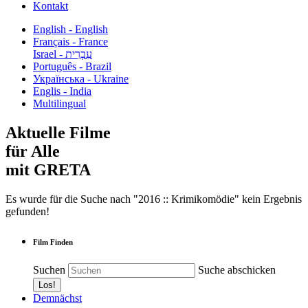
Kontakt
English - English
Français - France
עִבְרִית - Israel
Português - Brazil
Українська - Ukraine
Englis - India
Multilingual
Aktuelle Filme
für Alle
mit GRETA
Es wurde für die Suche nach "2016 :: Krimikomödie" kein Ergebnis
gefunden!
Film Finden
Suchen
Suche abschicken
Demnächst