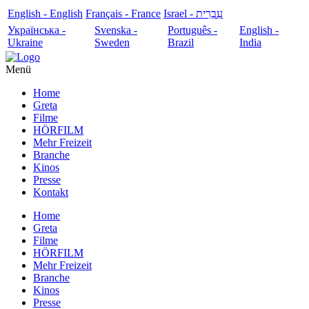
English - English
Français - France
עִבְרִית - Israel
Українська -
Svenska -
Português -
English -
Ukraine
Sweden
Brazil
India
Menü
Home
Greta
Filme
HÖRFILM
Mehr Freizeit
Branche
Kinos
Presse
Kontakt
Home
Greta
Filme
HÖRFILM
Mehr Freizeit
Branche
Kinos
Presse