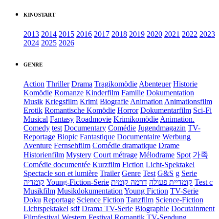
KINOSTART
2013
2014
2015
2016
2017
2018
2019
2020
2021
2022
2023
2024
2025
2026
GENRE
Action
Thriller
Drama
Tragikomödie
Abenteuer
Historie
Komödie
Romanze
Kinderfilm
Familie
Dokumentation
Musik
Kriegsfilm
Krimi
Biografie
Animation
Animationsfilm
Erotik
Romantische Komödie
Horror
Dokumentarfilm
Sci-Fi
Musical
Fantasy
Roadmovie
Krimikomödie
Animation.
Comedy
test
Documentary
Comédie
Jugendmagazin
TV-
Reportage
Biopic
Fantastique
Documentaire
Werbung
Aventure
Fernsehfilm
Comédie dramatique
Drame
Historienfilm
Mystery
Court métrage
Mélodrame
Spot
가족
Comédie documentée
Kurzfilm
Fiction
Licht-Spektakel
Spectacle son et lumière
Trailer
Genre
Test
G&S
g
Serie
קומדיה
Young-Fiction-Serie
דרמה קומית
קומדיית פעולה
Test c
Musikfilm
Musikdokumentation
Young Fiction
TV-Serie
Doku
Reportage
Science Fiction
Tanzfilm
Science-Fiction
Lichtspektakel
sdf
Drama TV-Serie
Biographie
Docutainment
Filmfestival
Western
Festival
Romantik
TV-Sendung