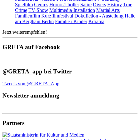
Spielfilm
Genres
Horror-Thriller
Satire
Divers
History
True
Crime
TV-Show
Multimedia-Installation
Martial Arts
Familienfilm
Kurzfilmfestival
Dokufiction
-
Austellung
Halle
am Berghain Berlin
Familie / Kinder
Kdrama
Jetzt weiterempfehlen!
GRETA auf Facebook
@GRETA_app bei Twitter
Tweets von @GRETA_App
Newsletter anmeldung
Partners