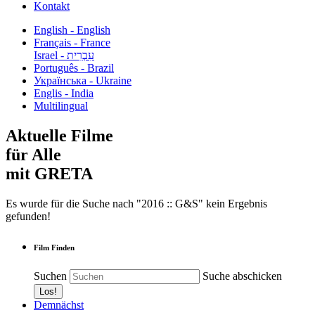
Kontakt
English - English
Français - France
עִבְרִית - Israel
Português - Brazil
Українська - Ukraine
Englis - India
Multilingual
Aktuelle Filme
für Alle
mit GRETA
Es wurde für die Suche nach "2016 :: G&S" kein Ergebnis
gefunden!
Film Finden
Suchen
Suche abschicken
Demnächst