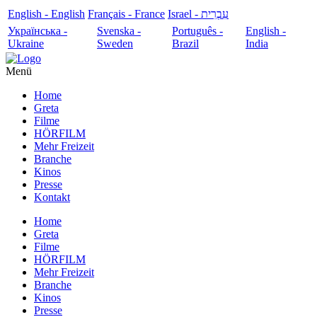
English - English
Français - France
עִבְרִית - Israel
Українська -
Svenska -
Português -
English -
Ukraine
Sweden
Brazil
India
Menü
Home
Greta
Filme
HÖRFILM
Mehr Freizeit
Branche
Kinos
Presse
Kontakt
Home
Greta
Filme
HÖRFILM
Mehr Freizeit
Branche
Kinos
Presse