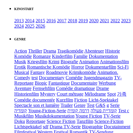
KINOSTART
2013
2014
2015
2016
2017
2018
2019
2020
2021
2022
2023
2024
2025
2026
GENRE
Action
Thriller
Drama
Tragikomödie
Abenteuer
Historie
Komödie
Romanze
Kinderfilm
Familie
Dokumentation
Musik
Kriegsfilm
Krimi
Biografie
Animation
Animationsfilm
Erotik
Romantische Komödie
Horror
Dokumentarfilm
Sci-Fi
Musical
Fantasy
Roadmovie
Krimikomödie
Animation.
Comedy
test
Documentary
Comédie
Jugendmagazin
TV-
Reportage
Biopic
Fantastique
Documentaire
Werbung
Aventure
Fernsehfilm
Comédie dramatique
Drame
Historienfilm
Mystery
Court métrage
Mélodrame
Spot
가족
Comédie documentée
Kurzfilm
Fiction
Licht-Spektakel
Spectacle son et lumière
Trailer
Genre
Test
G&S
g
Serie
קומדיה
Young-Fiction-Serie
דרמה קומית
קומדיית פעולה
Test c
Musikfilm
Musikdokumentation
Young Fiction
TV-Serie
Doku
Reportage
Science Fiction
Tanzfilm
Science-Fiction
Lichtspektakel
sdf
Drama TV-Serie
Biographie
Docutainment
Filmfestival
Western
Festival
Romantik
TV-Sendung