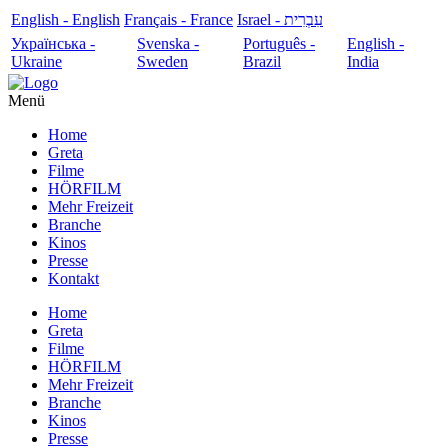
English - English
Français - France
עִבְרִית - Israel
Українська -
Svenska -
Português -
English -
Ukraine
Sweden
Brazil
India
Menü
Home
Greta
Filme
HÖRFILM
Mehr Freizeit
Branche
Kinos
Presse
Kontakt
Home
Greta
Filme
HÖRFILM
Mehr Freizeit
Branche
Kinos
Presse