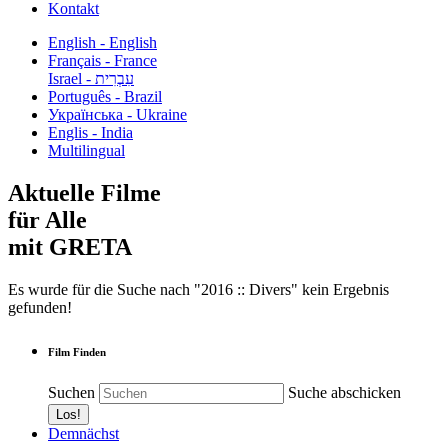
Kontakt
English - English
Français - France
עִבְרִית - Israel
Português - Brazil
Українська - Ukraine
Englis - India
Multilingual
Aktuelle Filme
für Alle
mit GRETA
Es wurde für die Suche nach "2016 :: Divers" kein Ergebnis
gefunden!
Film Finden
Suchen
Suche abschicken
Demnächst