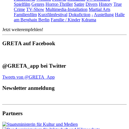
Spielfilm
Genres
Horror-Thriller
Satire
Divers
History
True
Crime
TV-Show
Multimedia-Installation
Martial Arts
Familienfilm
Kurzfilmfestival
Dokufiction
-
Austellung
Halle
am Berghain Berlin
Familie / Kinder
Kdrama
Jetzt weiterempfehlen!
GRETA auf Facebook
@GRETA_app bei Twitter
Tweets von @GRETA_App
Newsletter anmeldung
Partners