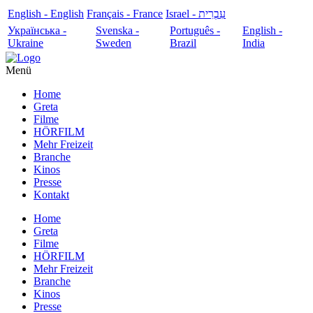
English - English
Français - France
עִבְרִית - Israel
Українська -
Svenska -
Português -
English -
Ukraine
Sweden
Brazil
India
Menü
Home
Greta
Filme
HÖRFILM
Mehr Freizeit
Branche
Kinos
Presse
Kontakt
Home
Greta
Filme
HÖRFILM
Mehr Freizeit
Branche
Kinos
Presse