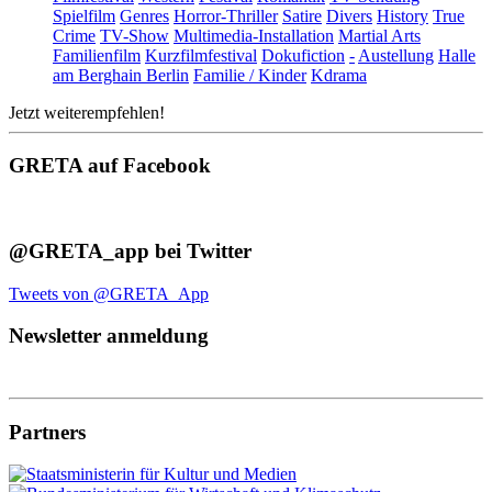
Spielfilm
Genres
Horror-Thriller
Satire
Divers
History
True
Crime
TV-Show
Multimedia-Installation
Martial Arts
Familienfilm
Kurzfilmfestival
Dokufiction
-
Austellung
Halle
am Berghain Berlin
Familie / Kinder
Kdrama
Jetzt weiterempfehlen!
GRETA auf Facebook
@GRETA_app bei Twitter
Tweets von @GRETA_App
Newsletter anmeldung
Partners