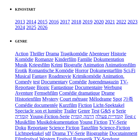
KINOSTART
2013
2014
2015
2016
2017
2018
2019
2020
2021
2022
2023
2024
2025
2026
GENRE
Action
Thriller
Drama
Tragikomödie
Abenteuer
Historie
Komödie
Romanze
Kinderfilm
Familie
Dokumentation
Musik
Kriegsfilm
Krimi
Biografie
Animation
Animationsfilm
Erotik
Romantische Komödie
Horror
Dokumentarfilm
Sci-Fi
Musical
Fantasy
Roadmovie
Krimikomödie
Animation.
Comedy
test
Documentary
Comédie
Jugendmagazin
TV-
Reportage
Biopic
Fantastique
Documentaire
Werbung
Aventure
Fernsehfilm
Comédie dramatique
Drame
Historienfilm
Mystery
Court métrage
Mélodrame
Spot
가족
Comédie documentée
Kurzfilm
Fiction
Licht-Spektakel
Spectacle son et lumière
Trailer
Genre
Test
G&S
g
Serie
קומדיה
Young-Fiction-Serie
דרמה קומית
קומדיית פעולה
Test c
Musikfilm
Musikdokumentation
Young Fiction
TV-Serie
Doku
Reportage
Science Fiction
Tanzfilm
Science-Fiction
Lichtspektakel
sdf
Drama TV-Serie
Biographie
Docutainment
Filmfestival
Western
Festival
Romantik
TV-Sendung