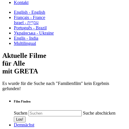
Kontakt
English - English
Français - France
עִבְרִית - Israel
Português - Brazil
Українська - Ukraine
Englis - India
Multilingual
Aktuelle Filme
für Alle
mit GRETA
Es wurde für die Suche nach "Familienfilm" kein Ergebnis
gefunden!
Film Finden
Suchen
Suche abschicken
Demnächst