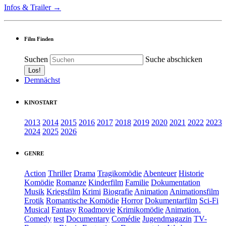
Infos & Trailer →
Film Finden
Suchen
Suche abschicken
Demnächst
KINOSTART
2013
2014
2015
2016
2017
2018
2019
2020
2021
2022
2023
2024
2025
2026
GENRE
Action
Thriller
Drama
Tragikomödie
Abenteuer
Historie
Komödie
Romanze
Kinderfilm
Familie
Dokumentation
Musik
Kriegsfilm
Krimi
Biografie
Animation
Animationsfilm
Erotik
Romantische Komödie
Horror
Dokumentarfilm
Sci-Fi
Musical
Fantasy
Roadmovie
Krimikomödie
Animation.
Comedy
test
Documentary
Comédie
Jugendmagazin
TV-