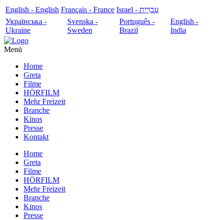
English - English
Français - France
עִבְרִית - Israel
Українська -
Svenska -
Português -
English -
Ukraine
Sweden
Brazil
India
Menü
Home
Greta
Filme
HÖRFILM
Mehr Freizeit
Branche
Kinos
Presse
Kontakt
Home
Greta
Filme
HÖRFILM
Mehr Freizeit
Branche
Kinos
Presse