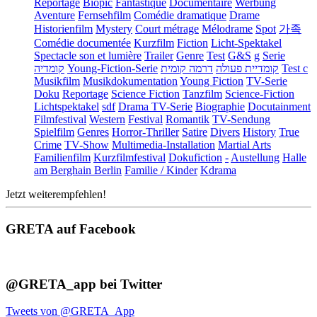
Reportage
Biopic
Fantastique
Documentaire
Werbung
Aventure
Fernsehfilm
Comédie dramatique
Drame
Historienfilm
Mystery
Court métrage
Mélodrame
Spot
가족
Comédie documentée
Kurzfilm
Fiction
Licht-Spektakel
Spectacle son et lumière
Trailer
Genre
Test
G&S
g
Serie
קומדיה
Young-Fiction-Serie
דרמה קומית
קומדיית פעולה
Test c
Musikfilm
Musikdokumentation
Young Fiction
TV-Serie
Doku
Reportage
Science Fiction
Tanzfilm
Science-Fiction
Lichtspektakel
sdf
Drama TV-Serie
Biographie
Docutainment
Filmfestival
Western
Festival
Romantik
TV-Sendung
Spielfilm
Genres
Horror-Thriller
Satire
Divers
History
True
Crime
TV-Show
Multimedia-Installation
Martial Arts
Familienfilm
Kurzfilmfestival
Dokufiction
-
Austellung
Halle
am Berghain Berlin
Familie / Kinder
Kdrama
Jetzt weiterempfehlen!
GRETA auf Facebook
@GRETA_app bei Twitter
Tweets von @GRETA_App