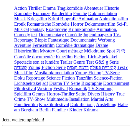
Action
Thriller
Drama
Tragikomödie
Abenteuer
Historie
Komödie
Romanze
Kinderfilm
Familie
Dokumentation
Musik
Kriegsfilm
Krimi
Biografie
Animation
Animationsfilm
Erotik
Romantische Komödie
Horror
Dokumentarfilm
Sci-Fi
Musical
Fantasy
Roadmovie
Krimikomödie
Animation.
Comedy
test
Documentary
Comédie
Jugendmagazin
TV-
Reportage
Biopic
Fantastique
Documentaire
Werbung
Aventure
Fernsehfilm
Comédie dramatique
Drame
Historienfilm
Mystery
Court métrage
Mélodrame
Spot
가족
Comédie documentée
Kurzfilm
Fiction
Licht-Spektakel
Spectacle son et lumière
Trailer
Genre
Test
G&S
g
Serie
קומדיה
Young-Fiction-Serie
דרמה קומית
קומדיית פעולה
Test c
Musikfilm
Musikdokumentation
Young Fiction
TV-Serie
Doku
Reportage
Science Fiction
Tanzfilm
Science-Fiction
Lichtspektakel
sdf
Drama TV-Serie
Biographie
Docutainment
Filmfestival
Western
Festival
Romantik
TV-Sendung
Spielfilm
Genres
Horror-Thriller
Satire
Divers
History
True
Crime
TV-Show
Multimedia-Installation
Martial Arts
Familienfilm
Kurzfilmfestival
Dokufiction
-
Austellung
Halle
am Berghain Berlin
Familie / Kinder
Kdrama
Jetzt weiterempfehlen!