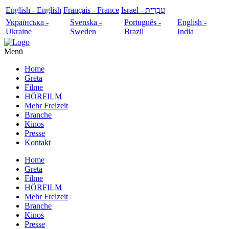
English - English
Français - France
עִבְרִית - Israel
Українська -
Svenska -
Português -
English -
Ukraine
Sweden
Brazil
India
Menü
Home
Greta
Filme
HÖRFILM
Mehr Freizeit
Branche
Kinos
Presse
Kontakt
Home
Greta
Filme
HÖRFILM
Mehr Freizeit
Branche
Kinos
Presse