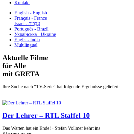
Kontakt
English - English
Français - France
עִבְרִית - Israel
Português - Brazil
Українська - Ukraine
Englis - India
Multilingual
Aktuelle Filme
für Alle
mit GRETA
Ihre Suche nach "TV-Serie" hat folgende Ergebnisse geliefert:
Der Lehrer – RTL Staffel 10
Das Warten hat ein Ende! - Stefan Vollmer kehrt ins
Klassenzimmer...