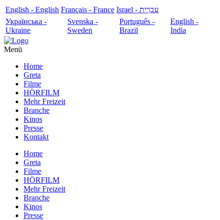
English - English
Français - France
עִבְרִית - Israel
Українська -
Svenska -
Português -
English -
Ukraine
Sweden
Brazil
India
Menü
Home
Greta
Filme
HÖRFILM
Mehr Freizeit
Branche
Kinos
Presse
Kontakt
Home
Greta
Filme
HÖRFILM
Mehr Freizeit
Branche
Kinos
Presse