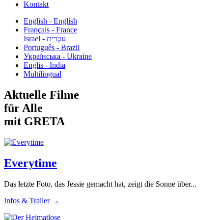
Kontakt
English - English
Français - France
עִבְרִית - Israel
Português - Brazil
Українська - Ukraine
Englis - India
Multilingual
Aktuelle Filme
für Alle
mit GRETA
Everytime
Das letzte Foto, das Jessie gemacht hat, zeigt die Sonne über...
Infos & Trailer →