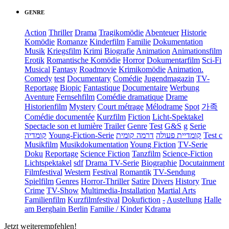
GENRE
Action
Thriller
Drama
Tragikomödie
Abenteuer
Historie
Komödie
Romanze
Kinderfilm
Familie
Dokumentation
Musik
Kriegsfilm
Krimi
Biografie
Animation
Animationsfilm
Erotik
Romantische Komödie
Horror
Dokumentarfilm
Sci-Fi
Musical
Fantasy
Roadmovie
Krimikomödie
Animation.
Comedy
test
Documentary
Comédie
Jugendmagazin
TV-
Reportage
Biopic
Fantastique
Documentaire
Werbung
Aventure
Fernsehfilm
Comédie dramatique
Drame
Historienfilm
Mystery
Court métrage
Mélodrame
Spot
가족
Comédie documentée
Kurzfilm
Fiction
Licht-Spektakel
Spectacle son et lumière
Trailer
Genre
Test
G&S
g
Serie
קומדיה
Young-Fiction-Serie
דרמה קומית
קומדיית פעולה
Test c
Musikfilm
Musikdokumentation
Young Fiction
TV-Serie
Doku
Reportage
Science Fiction
Tanzfilm
Science-Fiction
Lichtspektakel
sdf
Drama TV-Serie
Biographie
Docutainment
Filmfestival
Western
Festival
Romantik
TV-Sendung
Spielfilm
Genres
Horror-Thriller
Satire
Divers
History
True
Crime
TV-Show
Multimedia-Installation
Martial Arts
Familienfilm
Kurzfilmfestival
Dokufiction
-
Austellung
Halle
am Berghain Berlin
Familie / Kinder
Kdrama
Jetzt weiterempfehlen!