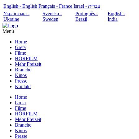
English - English
Français - France
עִבְרִית - Israel
Українська -
Svenska -
Português -
English -
Ukraine
Sweden
Brazil
India
Menü
Home
Greta
Filme
HÖRFILM
Mehr Freizeit
Branche
Kinos
Presse
Kontakt
Home
Greta
Filme
HÖRFILM
Mehr Freizeit
Branche
Kinos
Presse