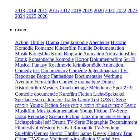
2013
2014
2015
2016
2017
2018
2019
2020
2021
2022
2023
2024
2025
2026
GENRE
Action
Thriller
Drama
Tragikomödie
Abenteuer
Historie
Komödie
Romanze
Kinderfilm
Familie
Dokumentation
Musik
Kriegsfilm
Krimi
Biografie
Animation
Animationsfilm
Erotik
Romantische Komödie
Horror
Dokumentarfilm
Sci-Fi
Musical
Fantasy
Roadmovie
Krimikomödie
Animation.
Comedy
test
Documentary
Comédie
Jugendmagazin
TV-
Reportage
Biopic
Fantastique
Documentaire
Werbung
Aventure
Fernsehfilm
Comédie dramatique
Drame
Historienfilm
Mystery
Court métrage
Mélodrame
Spot
가족
Comédie documentée
Kurzfilm
Fiction
Licht-Spektakel
Spectacle son et lumière
Trailer
Genre
Test
G&S
g
Serie
קומדיה
Young-Fiction-Serie
דרמה קומית
קומדיית פעולה
Test c
Musikfilm
Musikdokumentation
Young Fiction
TV-Serie
Doku
Reportage
Science Fiction
Tanzfilm
Science-Fiction
Lichtspektakel
sdf
Drama TV-Serie
Biographie
Docutainment
Filmfestival
Western
Festival
Romantik
TV-Sendung
Spielfilm
Genres
Horror-Thriller
Satire
Divers
History
True
Crime
TV-Show
Multimedia-Installation
Martial Arts