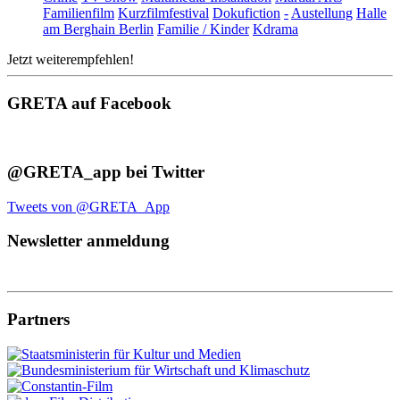
Familienfilm
Kurzfilmfestival
Dokufiction
-
Austellung
Halle
am Berghain Berlin
Familie / Kinder
Kdrama
Jetzt weiterempfehlen!
GRETA auf Facebook
@GRETA_app bei Twitter
Tweets von @GRETA_App
Newsletter anmeldung
Partners