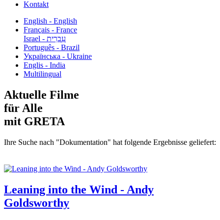
Kontakt
English - English
Français - France
עִבְרִית - Israel
Português - Brazil
Українська - Ukraine
Englis - India
Multilingual
Aktuelle Filme
für Alle
mit GRETA
Ihre Suche nach "Dokumentation" hat folgende Ergebnisse geliefert:
Leaning into the Wind - Andy
Goldsworthy