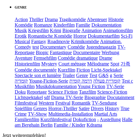
GENRE
Action
Thriller
Drama
Tragikomödie
Abenteuer
Historie
Komödie
Romanze
Kinderfilm
Familie
Dokumentation
Musik
Kriegsfilm
Krimi
Biografie
Animation
Animationsfilm
Erotik
Romantische Komödie
Horror
Dokumentarfilm
Sci-Fi
Musical
Fantasy
Roadmovie
Krimikomödie
Animation.
Comedy
test
Documentary
Comédie
Jugendmagazin
TV-
Reportage
Biopic
Fantastique
Documentaire
Werbung
Aventure
Fernsehfilm
Comédie dramatique
Drame
Historienfilm
Mystery
Court métrage
Mélodrame
Spot
가족
Comédie documentée
Kurzfilm
Fiction
Licht-Spektakel
Spectacle son et lumière
Trailer
Genre
Test
G&S
g
Serie
קומדיה
Young-Fiction-Serie
דרמה קומית
קומדיית פעולה
Test c
Musikfilm
Musikdokumentation
Young Fiction
TV-Serie
Doku
Reportage
Science Fiction
Tanzfilm
Science-Fiction
Lichtspektakel
sdf
Drama TV-Serie
Biographie
Docutainment
Filmfestival
Western
Festival
Romantik
TV-Sendung
Spielfilm
Genres
Horror-Thriller
Satire
Divers
History
True
Crime
TV-Show
Multimedia-Installation
Martial Arts
Familienfilm
Kurzfilmfestival
Dokufiction
-
Austellung
Halle
am Berghain Berlin
Familie / Kinder
Kdrama
Jetzt weiterempfehlen!