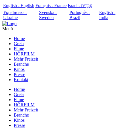
English - English
Français - France
עִבְרִית - Israel
Українська -
Svenska -
Português -
English -
Ukraine
Sweden
Brazil
India
Menü
Home
Greta
Filme
HÖRFILM
Mehr Freizeit
Branche
Kinos
Presse
Kontakt
Home
Greta
Filme
HÖRFILM
Mehr Freizeit
Branche
Kinos
Presse