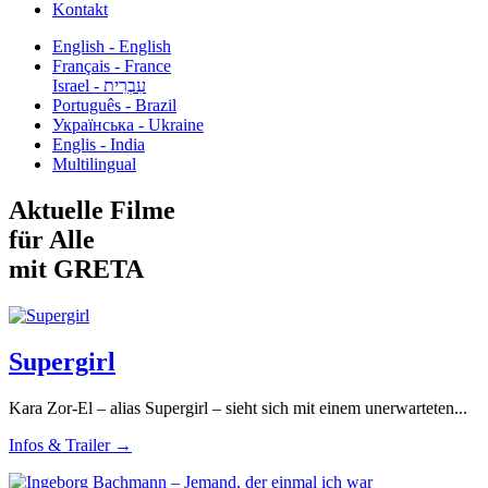
Kontakt
English - English
Français - France
עִבְרִית - Israel
Português - Brazil
Українська - Ukraine
Englis - India
Multilingual
Aktuelle Filme
für Alle
mit GRETA
Supergirl
Kara Zor-El – alias Supergirl – sieht sich mit einem unerwarteten...
Infos & Trailer →