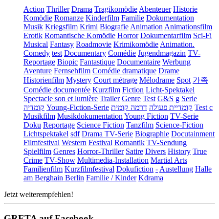
Action
Thriller
Drama
Tragikomödie
Abenteuer
Historie
Komödie
Romanze
Kinderfilm
Familie
Dokumentation
Musik
Kriegsfilm
Krimi
Biografie
Animation
Animationsfilm
Erotik
Romantische Komödie
Horror
Dokumentarfilm
Sci-Fi
Musical
Fantasy
Roadmovie
Krimikomödie
Animation.
Comedy
test
Documentary
Comédie
Jugendmagazin
TV-
Reportage
Biopic
Fantastique
Documentaire
Werbung
Aventure
Fernsehfilm
Comédie dramatique
Drame
Historienfilm
Mystery
Court métrage
Mélodrame
Spot
가족
Comédie documentée
Kurzfilm
Fiction
Licht-Spektakel
Spectacle son et lumière
Trailer
Genre
Test
G&S
g
Serie
קומדיה
Young-Fiction-Serie
דרמה קומית
קומדיית פעולה
Test c
Musikfilm
Musikdokumentation
Young Fiction
TV-Serie
Doku
Reportage
Science Fiction
Tanzfilm
Science-Fiction
Lichtspektakel
sdf
Drama TV-Serie
Biographie
Docutainment
Filmfestival
Western
Festival
Romantik
TV-Sendung
Spielfilm
Genres
Horror-Thriller
Satire
Divers
History
True
Crime
TV-Show
Multimedia-Installation
Martial Arts
Familienfilm
Kurzfilmfestival
Dokufiction
-
Austellung
Halle
am Berghain Berlin
Familie / Kinder
Kdrama
Jetzt weiterempfehlen!
GRETA auf Facebook