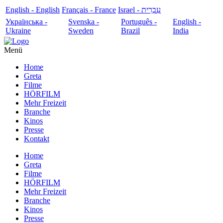
English - English
Français - France
עִבְרִית - Israel
Українська -
Svenska -
Português -
English -
Ukraine
Sweden
Brazil
India
Menü
Home
Greta
Filme
HÖRFILM
Mehr Freizeit
Branche
Kinos
Presse
Kontakt
Home
Greta
Filme
HÖRFILM
Mehr Freizeit
Branche
Kinos
Presse